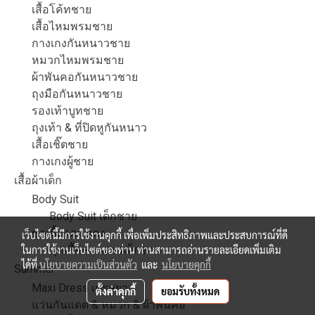
เสื้อโค้ทชาย
เสื้อไหมพรมชาย
กางเกงกันหนาวชาย
หมวกไหมพรมชาย
ผ้าพันคอกันหนาวชาย
ถุงมือกันหนาวชาย
รองเท้าบูทชาย
ถุงเท้า & ที่ปิดหูกันหนาว
เสื้อเชิ๊ตชาย
กางเกงผู้ชาย
เสื้อผ้าเด็ก
Body Suit
Body Suit เด็กชาย
ชุดเสื้อ+กางเกง
เว็บไซต์นี้มีการใช้งานคุกกี้ เพื่อเพิ่มประสิทธิภาพและประสบการณ์ที่ดี
ในการใช้งานเว็บไซต์ของท่าน ท่านสามารถอ่านรายละเอียดเพิ่มเติม
ชุดเสื้อ+กางเกงเด็กชาย
ได้ที่
นโยบายความเป็นส่วนตัว
และ
นโยบายคุกกี้
Summer
Maxi Dress เดรสยาว
ตั้งค่าคุกกี้
ยอมรับทั้งหมด
แว่นกันแดด & หมวก & ผ้าพันคอ