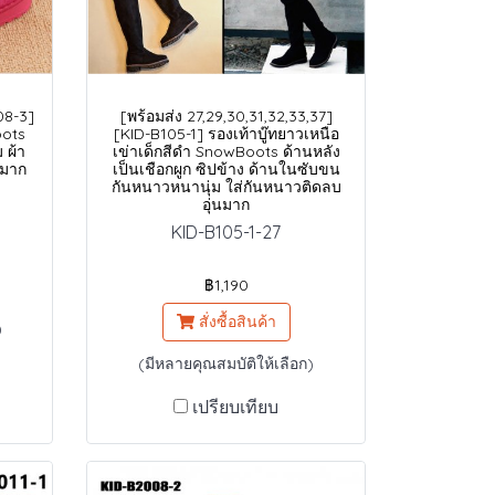
08-3]
[พร้อมส่ง 27,29,30,31,32,33,37]
oots
[KID-B105-1] รองเท้าบู๊ทยาวเหนือ
 ผ้า
เข่าเด็กสีดำ SnowBoots ด้านหลัง
นมาก
เป็นเชือกผูก ซิปข้าง ด้านในซับขน
กันหนาวหนานุ่ม ใส่กันหนาวติดลบ
อุ่นมาก
KID-B105-1-27
฿1,190
สั่งซื้อสินค้า
)
(มีหลายคุณสมบัติให้เลือก)
เปรียบเทียบ