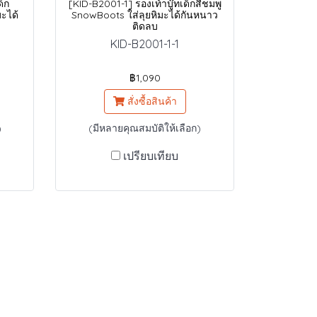
ด็ก
[KID-B2001-1] รองเท้าบู๊ทเด็กสีชมพู
มะได้
SnowBoots ใส่ลุยหิมะได้กันหนาว
ติดลบ
KID-B2001-1-1
฿1,090
สั่งซื้อสินค้า
)
(มีหลายคุณสมบัติให้เลือก)
เปรียบเทียบ