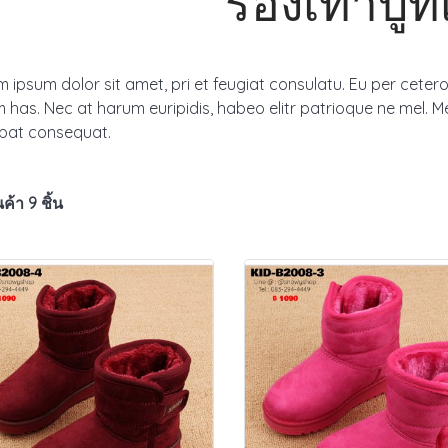
รองเท้าบูท
 ipsum dolor sit amet, pri et feugiat consulatu. Eu per ceter
 has. Nec at harum euripidis, habeo elitr patrioque ne mel. M
tpat consequat.
ค้า 9 ชิ้น