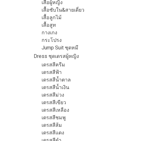
เสื้อผู้หญิง
เสื้อซับใน&สายเดี่ยว
เสื้อลูกไม้
เสื้อสูท
กางเกง
กระโปรง
Jump Suit ชุดหมี
Dress ชุดเดรสผู้หญิง
เดรสสีครีม
เดรสสีฟ้า
เดรสสีน้ำตาล
เดรสสีน้ำเงิน
เดรสสีม่วง
เดรสสีเขียว
เดรสสีเหลือง
เดรสสีชมพู
เดรสสีส้ม
เดรสสีแดง
เดรสสีดำ