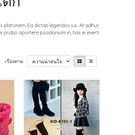
เด็ก
os platonem. Ea dictas legendos ius. At adhuc
ei probo oportere posidonium in, has ei everti
เรียงตาม