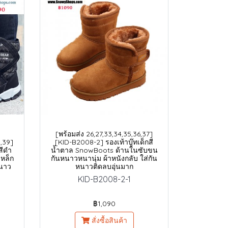
[พร้อมส่ง 26,27,33,34,35,36,37]
8,39]
[KID-B2008-2] รองเท้าบู๊ทเด็กสี
สีดำ
น้ำตาล SnowBoots ด้านในซับขน
เหล็ก
กันหนาวหนานุ่ม ผ้าหนังกลับ ใส่กัน
หนาว
หนาวติดลบอุ่นมาก
KID-B2008-2-1
฿1,090
สั่งซื้อสินค้า