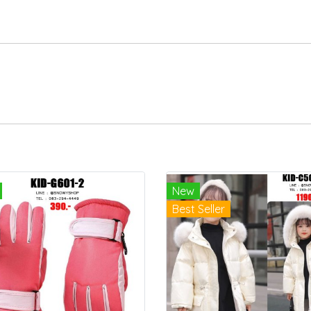
New
Best Seller