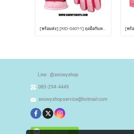
[พร้อมส่ง] [KID-G601-1] ถุงมือกันหนาวเด็กสีชมพูอ่อน ซับขนด้านใน ใส่กันหนาวเล่นหิมะได้ (เหมาะสำหรับเด็ก 3-5ขวบ)
Line : @snowyshop
083-294-4449
snowyshopservice@hotmail.com
@snowyshop