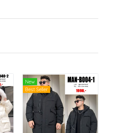
New
Best Seller