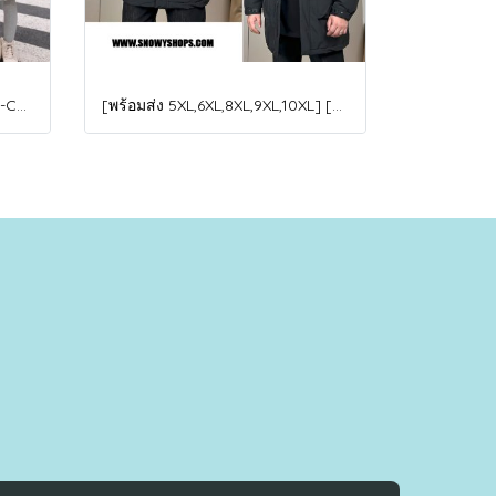
[พร้อมส่ง 110,120,150,160] [KID-C5040-2] เสื้อโค้ทกันหนาวเด็กขนเป็ดสีขาว แขนยาว มีกระเป๋าสองข้าง แบบซิปด้านหน้า หมวกฮู้ดติดเฟอร์ฟรุ้งฟริ้งใส่ติดลบกันหนาว เล่นหิมะได้ค่ะ
[พร้อมส่ง 5XL,6XL,8XL,9XL,10XL] [Man-B004-1] Down Jackets BigSize เสื้อโค้ทขนเป็ดกันหนาวสีดำชายไซด์ใหญ่ มีหมวกฮู้ด ซิปด้านหน้า กันน้ำ ใส่กันหนาวติดลบได้อย่างดี