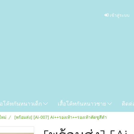
เข้าสู่ระบบ
ื้อโค้ทกันหนาวเด็ก
เสื้อโค้ทกันหนาวชาย
ติดต่
ใหม่
[พร้อมส่ง] [Ai-007] Ai++รองเท้า++รองเท้าคัดชูสีดำ