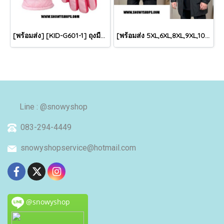
[พร้อมส่ง] [KID-G601-1] ถุงมือกันหนาวเด็กสีชมพูอ่อน ซับขนด้านใน ใส่กันหนาวเล่นหิมะได้ (เหมาะสำหรับเด็ก 3-5ขวบ)
[พร้อมส่ง 5XL,6XL,8XL,9XL,10XL] [Man-B004-1] Down Jackets BigSize เสื้อโค้ทขนเป็ดกันหนาวสีดำชายไซด์ใหญ่ มีหมวกฮู้ด ซิปด้านหน้า กันน้ำ ใส่กันหนาวติดลบได้อย่างดี
Line : @snowyshop
083-294-4449
snowyshopservice@hotmail.com
@snowyshop