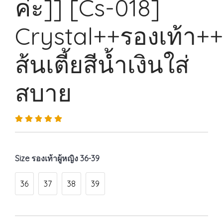
ค่ะ]] [Cs-018]
Crystal++รองเท้า++
ส้นเตี้ยสีน้ำเงินใส่
สบาย
Size รองเท้าผู้หญิง 36-39
36
37
38
39