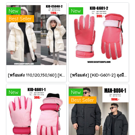
New
New
Best Seller
[พร้อมส่ง 110,120,150,160] [KID-C5040-2] เสื้อโค้ทกันหนาวเด็กขนเป็ดสีขาว แขนยาว มีกระเป๋าสองข้าง แบบซิปด้านหน้า หมวกฮู้ดติดเฟอร์ฟรุ้งฟริ้งใส่ติดลบกันหนาว เล่นหิมะได้ค่ะ
[พร้อมส่ง] [KID-G601-2] ถุงมือกันหนาวเด็กสีชมพูเข้ม ซับขนด้านใน ใส่กันหนาวเล่นหิมะได้ (เหมาะสำหรับเด็ก 3-5ขวบ)
New
New
Best Seller