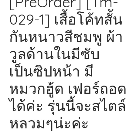
[PreOrder] [Tm-
029-1] เสื้อโค้ทสั้น
กันหนาวสีชมพู ผ้า
วูลด้านในมีซับ
เป็นซิปหน้า มี
หมวกฮู้ด เฟอร์ถอด
ได้ค่ะ รุ่นนี้จะสไตล์
หลวมๆน่ะค่ะ