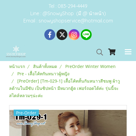
Tel : 083-294-4449
Line : @SnowyShop (มี @ นำหน้า)
Email : snowyshopservice@hotmail.com
หน้าแรก
สินค้าทั้งหมด
PreOrder Winter Women
Pre - เสื้อโค้ทกันหนาวผู้หญิง
[PreOrder] [Tm-029-1] เสื้อโค้ทสั้นกันหนาวสีชมพู ผ้าวู
ลด้านในมีซับ เป็นซิปหน้า มีหมวกฮู้ด เฟอร์ถอดได้ค่ะ รุ่นนี้จะ
สไตล์หลวมๆน่ะค่ะ
Pre-Order