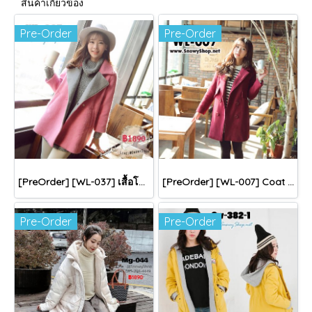
สินค้าเกี่ยวข้อง
Pre-Order
Pre-Order
[PreOrder] [WL-037] เสื้อโค้ทกันหนาวสีชมพูเข้ม ผ้าวูลสวย ปกเทา มีกระเป๋าข้าง
[PreOrder] [WL-007] Coat เสื้อโค้ทกันหนาวสีแดงโค้ททรงสูทยาวปกกว้าง ดูดีมากๆค่ะ
Pre-Order
Pre-Order