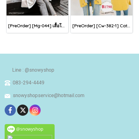
[PreOrder] [Mg-044] เสื้อโค้ทกันหนาวขนเป็ดสีครีมอ่อน มีหมวกฮู้ดวูลกันหนาว เป็นซิปด้านหน้า กันหนาวอุ่นมากค่ะ
[PreOrder] [Cw-382-1] CatWorld เสื้อโค้ทกันหนาวมีฮู้ด โค้ทสีเหลืองซับในสีเทาตัด สีเด่นมากค่ะ
Line : @snowyshop
083-294-4449
snowyshopservice@hotmail.com
@snowyshop