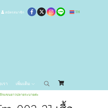
สมัครสมาชิก
TH
อเรา
เพิ่มเติม
ลายถักแขนยาวปลายระบายค่ะ