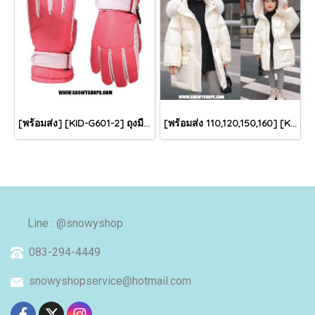
[พร้อมส่ง] [KID-G601-2] ถุงมือกันหนาวเด็กสีชมพูเข้ม ซับขนด้านใน ใส่กันหนาวเล่นหิมะได้ (เหมาะสำหรับเด็ก 3-5ขวบ)
[พร้อมส่ง 110,120,150,160] [KID-C5040-2] เสื้อโค้ทกันหนาวเด็กขนเป็ดสีขาว แขนยาว มีกระเป๋าสองข้าง แบบซิปด้านหน้า หมวกฮู้ดติดเฟอร์ฟรุ้งฟริ้งใส่ติดลบกันหนาว เล่นหิมะได้ค่ะ
Line : @snowyshop
083-294-4449
snowyshopservice@hotmail.com