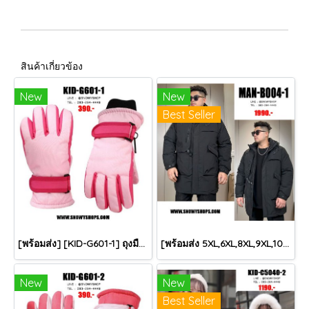
สินค้าเกี่ยวข้อง
New
New
Best Seller
[พร้อมส่ง] [KID-G601-1] ถุงมือกันหนาวเด็กสีชมพูอ่อน ซับขนด้านใน ใส่กันหนาวเล่นหิมะได้ (เหมาะสำหรับเด็ก 3-5ขวบ)
[พร้อมส่ง 5XL,6XL,8XL,9XL,10XL] [Man-B004-1] Down Jackets BigSize เสื้อโค้ทขนเป็ดกันหนาวสีดำชายไซด์ใหญ่ มีหมวกฮู้ด ซิปด้านหน้า กันน้ำ ใส่กันหนาวติดลบได้อย่างดี
New
New
Best Seller