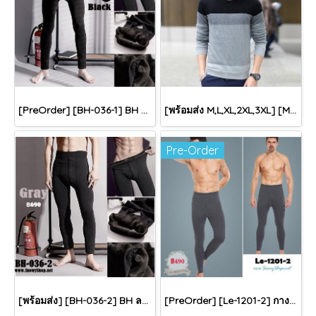
[PreOrder] [BH-036-1] BH ลองจอนซับขนกันหนาวชายสีดำ รุ่นนี้ผ้านุ่มมากใส่กันหนาวติดลบได้เลย แนะนำค่ะ
[พร้อมส่ง M,L,XL,2XL,3XL] [MK-001-1] เสื้อไหมพรมลองจอนผู้ชายสีดำเทาคอกลม ปลายแขนจั๊ม ซับขนวูลนุ่มกันหนาวด้านในสีครีม กันหนาวได้ดีค่ะ
Pre-Order
[พร้อมส่ง] [BH-036-2] BH ลองจอนซับขนกันหนาวชายสีเทาเข้ม รุ่นนี้ผ้านุ่มมากใส่กันหนาวติดลบได้เลย แนะนำค่ะ
[PreOrder] [Le-1201-2] กางเกงลองจอนกันหนาวสีเทาเข้ม ซับขนกันหนาว ใส่ไว้ข้างในกันหนาวดีมาก