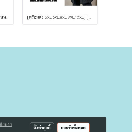
[พร้อมส่ง] [KID-G601-2] ถุงมือกันหนาวเด็กสีชมพูเข้ม ซับขนด้านใน ใส่กันหนาวเล่นหิมะได้ (เหมาะสำหรับเด็ก 3-5ขวบ)
[พร้อมส่ง 5XL,6XL,8XL,9XL,10XL] [Man-B004-1] Down Jackets BigSize เสื้อโค้ทขนเป็ดกันหนาวสีดำชายไซด์ใหญ่ มีหมวกฮู้ด ซิปด้านหน้า กันน้ำ ใส่กันหนาวติดลบได้อย่างดี
นโยบาย
ตั้งค่าคุกกี้
ยอมรับทั้งหมด