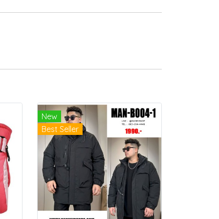
New
Best Seller