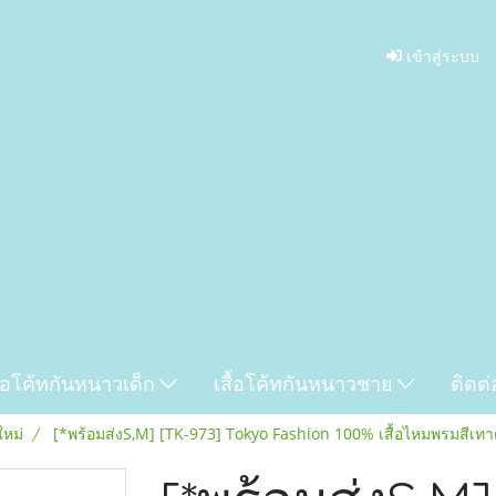
เข้าสู่ระบบ
ื้อโค้ทกันหนาวเด็ก
เสื้อโค้ทกันหนาวชาย
ติดต่
ใหม่
[*พร้อมส่งS,M] [TK-973] Tokyo Fashion 100% เสื้อไหมพรมสีเทาต