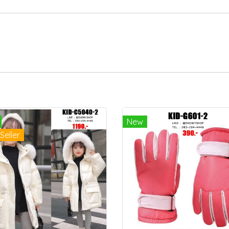
New
Seller