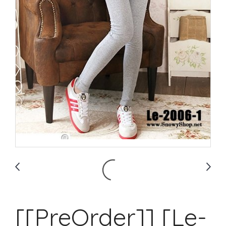
[[PreOrder]] [Le-