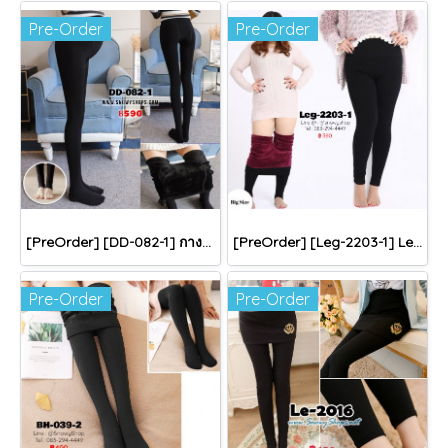
Pre-Order
Pre-Order
[PreOrder] [DD-082-1] กางเกงลองจอนกันหนาวสีดำสำหรับคนท้อง (ปลายเท้าปิด) สายปรับระดับได้ เหมาะสำหรับอุณหภูมิ เลตัวเดียว - ติดลบค่ะ
[PreOrder] [Leg-2203-1] Leggings ลองจอนไซด์ใหญ่ เปนลองจอนสีดำซับขนสีแดงกำมะหยี่หนาใส่กันหนาวติดลบได้ ผ้ายืดและข้างในซับขนนุ่มมาก เหมาะสำหรับ 65-90Kg สะโพกยืดได้ 50+นิ้วค่ะ
Pre-Order
Pre-Order