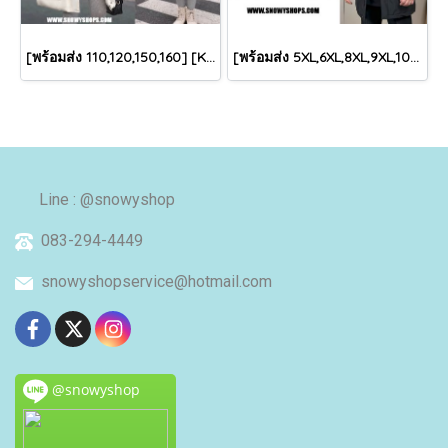
[พร้อมส่ง 110,120,150,160] [KID-C5040-2] เสื้อโค้ทกันหนาวเด็กขนเป็ดสีขาว แขนยาว มีกระเป๋าสองข้าง แบบซิปด้านหน้า หมวกฮู้ดติดเฟอร์ฟรุ้งฟริ้งใส่ติดลบกันหนาว เล่นหิมะได้ค่ะ
[พร้อมส่ง 5XL,6XL,8XL,9XL,10XL] [Man-B004-1] Down Jackets BigSize เสื้อโค้ทขนเป็ดกันหนาวสีดำชายไซด์ใหญ่ มีหมวกฮู้ด ซิปด้านหน้า กันน้ำ ใส่กันหนาวติดลบได้อย่างดี
Line : @snowyshop
083-294-4449
snowyshopservice@hotmail.com
@snowyshop