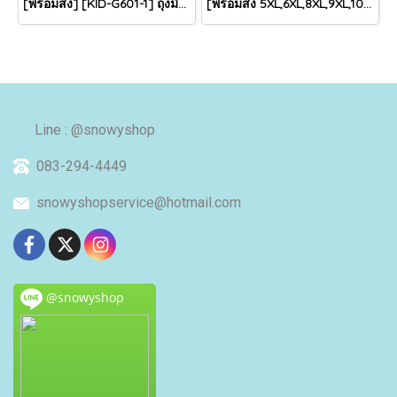
[พร้อมส่ง] [KID-G601-1] ถุงมือกันหนาวเด็กสีชมพูอ่อน ซับขนด้านใน ใส่กันหนาวเล่นหิมะได้ (เหมาะสำหรับเด็ก 3-5ขวบ)
[พร้อมส่ง 5XL,6XL,8XL,9XL,10XL] [Man-B004-1] Down Jackets BigSize เสื้อโค้ทขนเป็ดกันหนาวสีดำชายไซด์ใหญ่ มีหมวกฮู้ด ซิปด้านหน้า กันน้ำ ใส่กันหนาวติดลบได้อย่างดี
Line : @snowyshop
083-294-4449
snowyshopservice@hotmail.com
@snowyshop