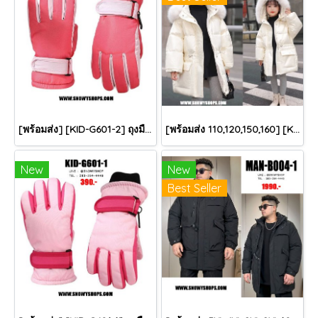
[พร้อมส่ง] [KID-G601-2] ถุงมือกันหนาวเด็กสีชมพูเข้ม ซับขนด้านใน ใส่กันหนาวเล่นหิมะได้ (เหมาะสำหรับเด็ก 3-5ขวบ)
[พร้อมส่ง 110,120,150,160] [KID-C5040-2] เสื้อโค้ทกันหนาวเด็กขนเป็ดสีขาว แขนยาว มีกระเป๋าสองข้าง แบบซิปด้านหน้า หมวกฮู้ดติดเฟอร์ฟรุ้งฟริ้งใส่ติดลบกันหนาว เล่นหิมะได้ค่ะ
New
New
Best Seller