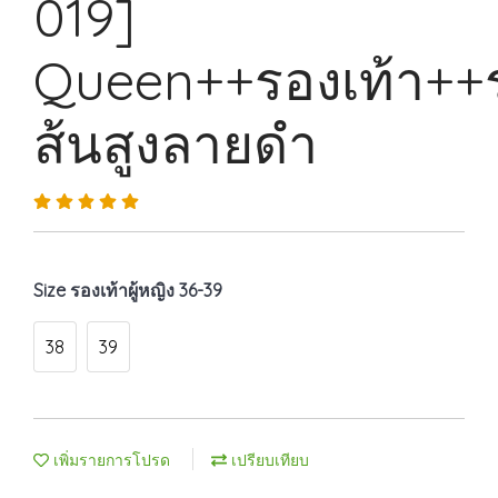
019]
Queen++รองเท้า++ร
ส้นสูงลายดำ
Size รองเท้าผู้หญิง 36-39
38
39
เพิ่มรายการโปรด
เปรียบเทียบ