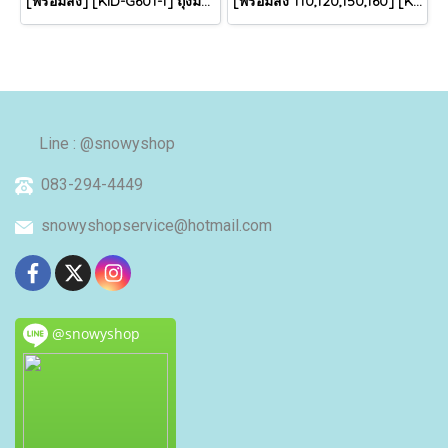
[พร้อมส่ง] [KID-G601-1] ถุงมือกันหนาวเด็กสีชมพูอ่อน ซับขนด้านใน ใส่กันหนาวเล่นหิมะได้ (เหมาะสำหรับเด็ก 3-5ขวบ)
[พร้อมส่ง 110,120,150,160] [KID-C5040-2] เสื้อโค้ทกันหนาวเด็กขนเป็ดสีขาว แขนยาว มีกระเป๋าสองข้าง แบบซิปด้านหน้า หมวกฮู้ดติดเฟอร์ฟรุ้งฟริ้งใส่ติดลบกันหนาว เล่นหิมะได้ค่ะ
Line : @snowyshop
083-294-4449
snowyshopservice@hotmail.com
@snowyshop