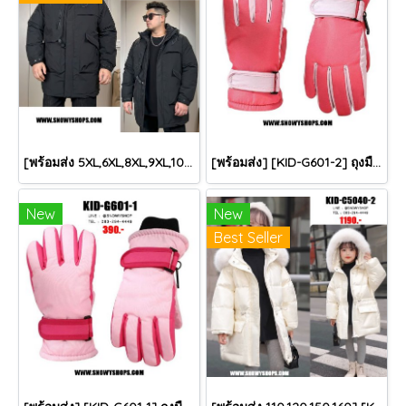
[พร้อมส่ง 5XL,6XL,8XL,9XL,10XL] [Man-B004-1] Down Jackets BigSize เสื้อโค้ทขนเป็ดกันหนาวสีดำชายไซด์ใหญ่ มีหมวกฮู้ด ซิปด้านหน้า กันน้ำ ใส่กันหนาวติดลบได้อย่างดี
[พร้อมส่ง] [KID-G601-2] ถุงมือกันหนาวเด็กสีชมพูเข้ม ซับขนด้านใน ใส่กันหนาวเล่นหิมะได้ (เหมาะสำหรับเด็ก 3-5ขวบ)
New
New
Best Seller