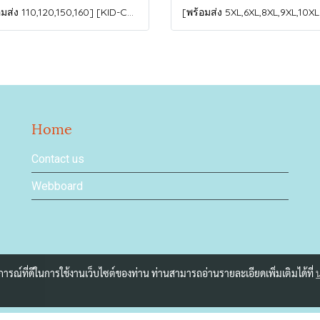
[พร้อมส่ง 110,120,150,160] [KID-C5040-2] เสื้อโค้ทกันหนาวเด็กขนเป็ดสีขาว แขนยาว มีกระเป๋าสองข้าง แบบซิปด้านหน้า หมวกฮู้ดติดเฟอร์ฟรุ้งฟริ้งใส่ติดลบกันหนาว เล่นหิมะได้ค่ะ
Home
Contact us
Webboard
บการณ์ที่ดีในการใช้งานเว็บไซต์ของท่าน ท่านสามารถอ่านรายละเอียดเพิ่มเติมได้ที่