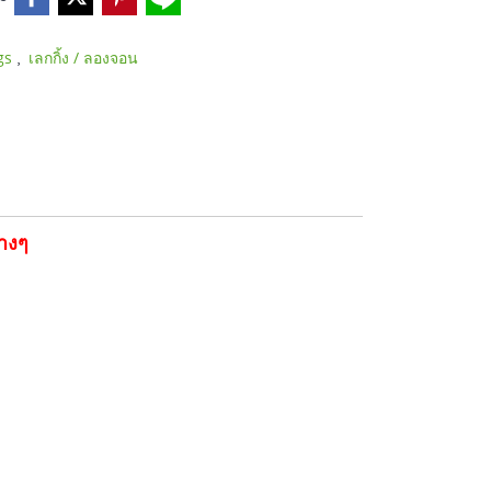
,
gs
เลกกิ้ง / ลองจอน
บางๆ