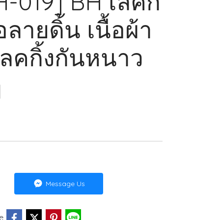
H-019] BH เลคกิ้
ายดิ้น เนื้อผ้า
เลคกิ้งกันหนาว
ๆ
Message Us
e