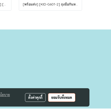
[พร้อมส่ง 5XL,6XL,8XL,9XL,10XL] [Man-B004-1] Down Jackets BigSize เสื้อโค้ทขนเป็ดกันหนาวสีดำชายไซด์ใหญ่ มีหมวกฮู้ด ซิปด้านหน้า กันน้ำ ใส่กันหนาวติดลบได้อย่างดี
[พร้อมส่ง] [KID-G601-2] ถุงมือกันหนาวเด็กสีชมพูเข้ม ซับขนด้านใน ใส่กันหนาวเล่นหิมะได้ (เหมาะสำหรับเด็ก 3-5ขวบ)
นโยบาย
ตั้งค่าคุกกี้
ยอมรับทั้งหมด