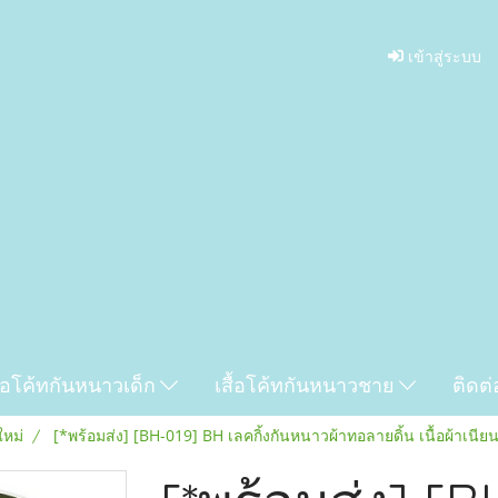
เข้าสู่ระบบ
ื้อโค้ทกันหนาวเด็ก
เสื้อโค้ทกันหนาวชาย
ติดต่
ใหม่
[*พร้อมส่ง] [BH-019] BH เลคกิ้งกันหนาวผ้าทอลายดิ้น เนื้อผ้าเนี