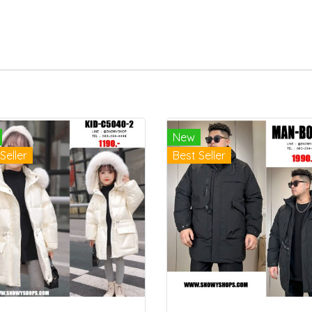
New
Seller
Best Seller