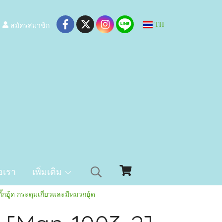
สมัครสมาชิก
TH
อเรา
เพิ่มเติม
๊กฮู้ด กระดุมเกี่ยวและมีหมวกฮู้ด