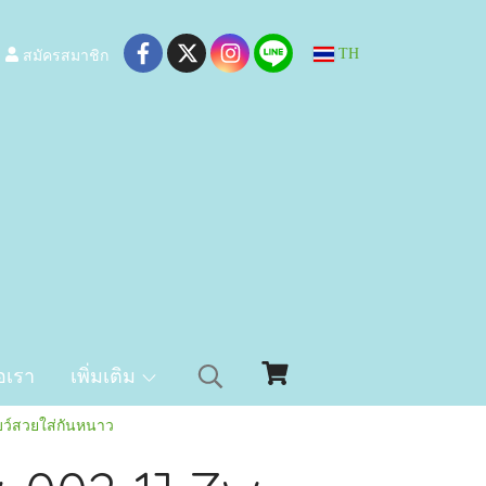
สมัครสมาชิก
TH
อเรา
เพิ่มเติม
บว์สวยใส่กันหนาว