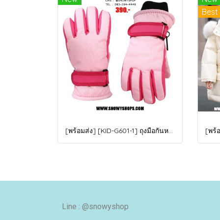
Best 
[พร้อมส่ง] [KID-G601-1] ถุงมือกันหนาวเด็กสีชมพูอ่อน ซับขนด้านใน ใส่กันหนาวเล่นหิมะได้ (เหมาะสำหรับเด็ก 3-5ขวบ)
Line : @snowyshop