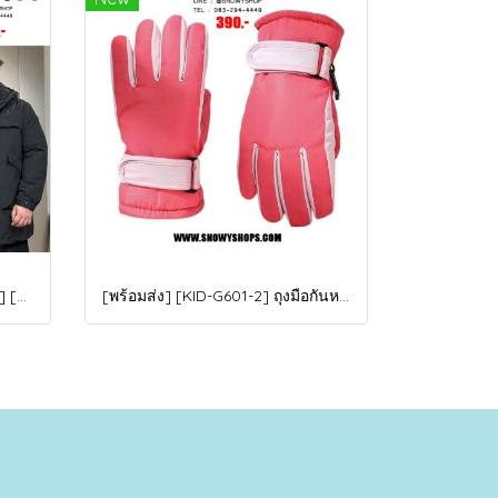
[พร้อมส่ง 5XL,6XL,8XL,9XL,10XL] [Man-B004-1] Down Jackets BigSize เสื้อโค้ทขนเป็ดกันหนาวสีดำชายไซด์ใหญ่ มีหมวกฮู้ด ซิปด้านหน้า กันน้ำ ใส่กันหนาวติดลบได้อย่างดี
[พร้อมส่ง] [KID-G601-2] ถุงมือกันหนาวเด็กสีชมพูเข้ม ซับขนด้านใน ใส่กันหนาวเล่นหิมะได้ (เหมาะสำหรับเด็ก 3-5ขวบ)