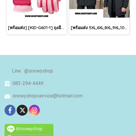
[พร้อมส่ง] [KID-G601-1] ถุงมือกันหนาวเด็กสีชมพูอ่อน ซับขนด้านใน ใส่กันหนาวเล่นหิมะได้ (เหมาะสำหรับเด็ก 3-5ขวบ)
[พร้อมส่ง 5XL,6XL,8XL,9XL,10XL] [Man-B004-1] Down Jackets BigSize เสื้อโค้ทขนเป็ดกันหนาวสีดำชายไซด์ใหญ่ มีหมวกฮู้ด ซิปด้านหน้า กันน้ำ ใส่กันหนาวติดลบได้อย่างดี
Line : @snowyshop
083-294-4449
snowyshopservice@hotmail.com
@snowyshop