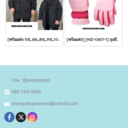
[พร้อมส่ง 5XL,6XL,8XL,9XL,10XL] [Man-B004-1] Down Jackets BigSize เสื้อโค้ทขนเป็ดกันหนาวสีดำชายไซด์ใหญ่ มีหมวกฮู้ด ซิปด้านหน้า กันน้ำ ใส่กันหนาวติดลบได้อย่างดี
[พร้อมส่ง] [KID-G601-1] ถุงมือกันหนาวเด็กสีชมพูอ่อน ซับขนด้านใน ใส่กันหนาวเล่นหิมะได้ (เหมาะสำหรับเด็ก 3-5ขวบ)
Line : @snowyshop
083-294-4449
snowyshopservice@hotmail.com