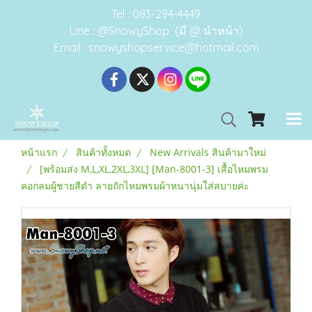
Tel : 083-294-4449
Line : @SnowyShop (มี @ นำหน้า)
Email : snowyshopservice@hotmail.com
หน้าแรก
สินค้าทั้งหมด
New Arrivals สินค้ามาใหม่
[พร้อมส่ง M,L,XL,2XL,3XL] [Man-8001-3] เสื้อไหมพรม
คอกลมผู้ชายสีดำ ลายถักไหมพรมผ้าหนานุ่มใส่สบายค่ะ