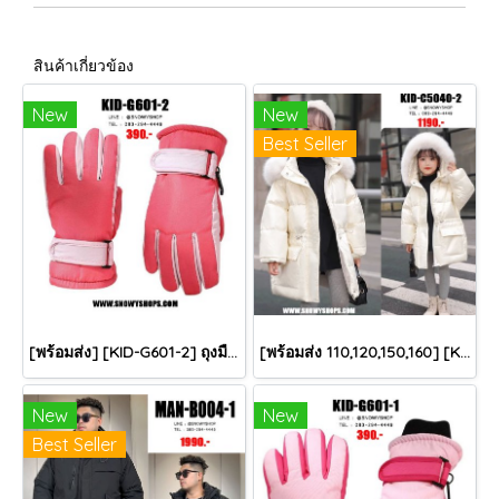
สินค้าเกี่ยวข้อง
New
New
Best Seller
[พร้อมส่ง] [KID-G601-2] ถุงมือกันหนาวเด็กสีชมพูเข้ม ซับขนด้านใน ใส่กันหนาวเล่นหิมะได้ (เหมาะสำหรับเด็ก 3-5ขวบ)
[พร้อมส่ง 110,120,150,160] [KID-C5040-2] เสื้อโค้ทกันหนาวเด็กขนเป็ดสีขาว แขนยาว มีกระเป๋าสองข้าง แบบซิปด้านหน้า หมวกฮู้ดติดเฟอร์ฟรุ้งฟริ้งใส่ติดลบกันหนาว เล่นหิมะได้ค่ะ
New
New
Best Seller