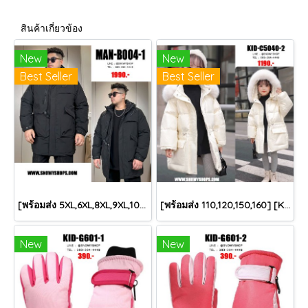
สินค้าเกี่ยวข้อง
New
New
Best Seller
Best Seller
[พร้อมส่ง 5XL,6XL,8XL,9XL,10XL] [Man-B004-1] Down Jackets BigSize เสื้อโค้ทขนเป็ดกันหนาวสีดำชายไซด์ใหญ่ มีหมวกฮู้ด ซิปด้านหน้า กันน้ำ ใส่กันหนาวติดลบได้อย่างดี
[พร้อมส่ง 110,120,150,160] [KID-C5040-2] เสื้อโค้ทกันหนาวเด็กขนเป็ดสีขาว แขนยาว มีกระเป๋าสองข้าง แบบซิปด้านหน้า หมวกฮู้ดติดเฟอร์ฟรุ้งฟริ้งใส่ติดลบกันหนาว เล่นหิมะได้ค่ะ
New
New