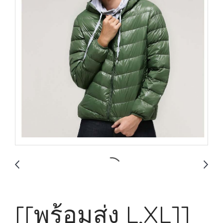
[[พร้อมส่ง L,XL]]