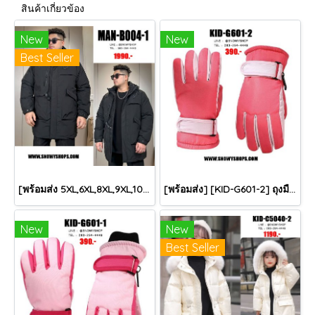
สินค้าเกี่ยวข้อง
New
New
Best Seller
[พร้อมส่ง 5XL,6XL,8XL,9XL,10XL] [Man-B004-1] Down Jackets BigSize เสื้อโค้ทขนเป็ดกันหนาวสีดำชายไซด์ใหญ่ มีหมวกฮู้ด ซิปด้านหน้า กันน้ำ ใส่กันหนาวติดลบได้อย่างดี
[พร้อมส่ง] [KID-G601-2] ถุงมือกันหนาวเด็กสีชมพูเข้ม ซับขนด้านใน ใส่กันหนาวเล่นหิมะได้ (เหมาะสำหรับเด็ก 3-5ขวบ)
New
New
Best Seller