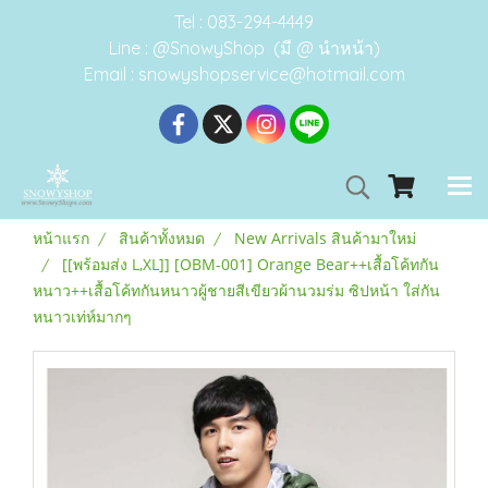
Tel : 083-294-4449
Line : @SnowyShop (มี @ นำหน้า)
Email : snowyshopservice@hotmail.com
หน้าแรก
สินค้าทั้งหมด
New Arrivals สินค้ามาใหม่
[[พร้อมส่ง L,XL]] [OBM-001] Orange Bear++เสื้อโค้ทกัน
หนาว++เสื้อโค้ทกันหนาวผู้ชายสีเขียวผ้านวมร่ม ซิปหน้า ใส่กัน
หนาวเท่ห์มากๆ