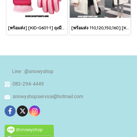
[พร้อมส่ง] [KID-G601-1] ถุงมือกันหนาวเด็กสีชมพูอ่อน ซับขนด้านใน ใส่กันหนาวเล่นหิมะได้ (เหมาะสำหรับเด็ก 3-5ขวบ)
[พร้อมส่ง 110,120,150,160] [KID-C5040-2] เสื้อโค้ทกันหนาวเด็กขนเป็ดสีขาว แขนยาว มีกระเป๋าสองข้าง แบบซิปด้านหน้า หมวกฮู้ดติดเฟอร์ฟรุ้งฟริ้งใส่ติดลบกันหนาว เล่นหิมะได้ค่ะ
Line : @snowyshop
083-294-4449
snowyshopservice@hotmail.com
@snowyshop