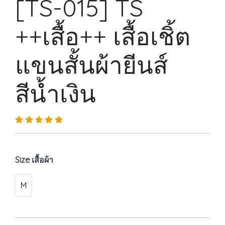
[TS-015] TS
++เสื้อ++ เสื้อเชิ้ต
แขนสั้นผ้ายีนส์
สีน้ำเงิน
Size เสื้อผ้า
M