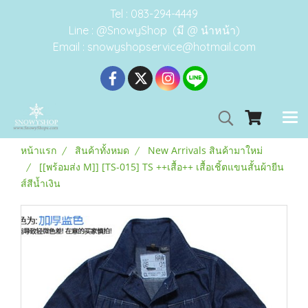
Tel : 083-294-4449
Line : @SnowyShop (มี @ นำหน้า)
Email : snowyshopservice@hotmail.com
หน้าแรก
สินค้าทั้งหมด
New Arrivals สินค้ามาใหม่
[[พร้อมส่ง M]] [TS-015] TS ++เสื้อ++ เสื้อเชิ้ตแขนสั้นผ้ายีน
ส์สีน้ำเงิน