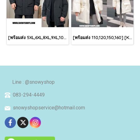
[พร้อมส่ง 5XL,6XL,8XL,9XL,10XL] [Man-B004-1] Down Jackets BigSize เสื้อโค้ทขนเป็ดกันหนาวสีดำชายไซด์ใหญ่ มีหมวกฮู้ด ซิปด้านหน้า กันน้ำ ใส่กันหนาวติดลบได้อย่างดี
[พร้อมส่ง 110,120,150,160] [KID-C5040-2] เสื้อโค้ทกันหนาวเด็กขนเป็ดสีขาว แขนยาว มีกระเป๋าสองข้าง แบบซิปด้านหน้า หมวกฮู้ดติดเฟอร์ฟรุ้งฟริ้งใส่ติดลบกันหนาว เล่นหิมะได้ค่ะ
Line : @snowyshop
083-294-4449
snowyshopservice@hotmail.com