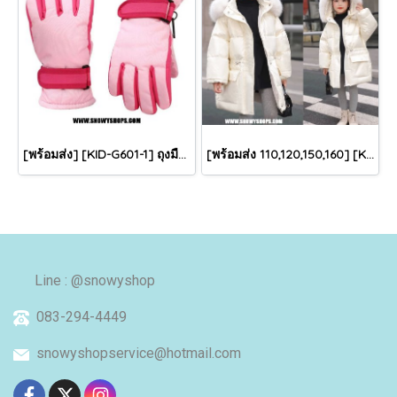
[พร้อมส่ง] [KID-G601-1] ถุงมือกันหนาวเด็กสีชมพูอ่อน ซับขนด้านใน ใส่กันหนาวเล่นหิมะได้ (เหมาะสำหรับเด็ก 3-5ขวบ)
[พร้อมส่ง 110,120,150,160] [KID-C5040-2] เสื้อโค้ทกันหนาวเด็กขนเป็ดสีขาว แขนยาว มีกระเป๋าสองข้าง แบบซิปด้านหน้า หมวกฮู้ดติดเฟอร์ฟรุ้งฟริ้งใส่ติดลบกันหนาว เล่นหิมะได้ค่ะ
Line : @snowyshop
083-294-4449
snowyshopservice@hotmail.com