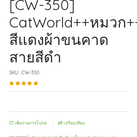
[CW-350]
CatWorld++หมวก+
สีแดงผ้าขนคาด
สายสีดำ
SKU : CW-350
เพิ่มรายการโปรด
เปรียบเทียบ