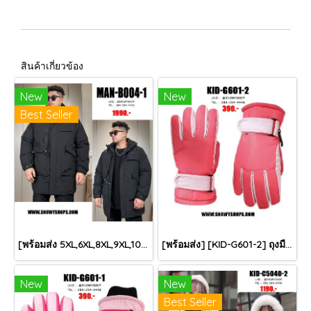
สินค้าเกี่ยวข้อง
New
New
Best Seller
[พร้อมส่ง 5XL,6XL,8XL,9XL,10XL] [Man-B004-1] Down Jackets BigSize เสื้อโค้ทขนเป็ดกันหนาวสีดำชายไซด์ใหญ่ มีหมวกฮู้ด ซิปด้านหน้า กันน้ำ ใส่กันหนาวติดลบได้อย่างดี
[พร้อมส่ง] [KID-G601-2] ถุงมือกันหนาวเด็กสีชมพูเข้ม ซับขนด้านใน ใส่กันหนาวเล่นหิมะได้ (เหมาะสำหรับเด็ก 3-5ขวบ)
New
New
Best Seller