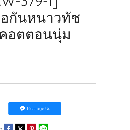
[CW-379-1]
ือกันหนาวทัช
าคอตตอนนุ่ม
Message Us
e