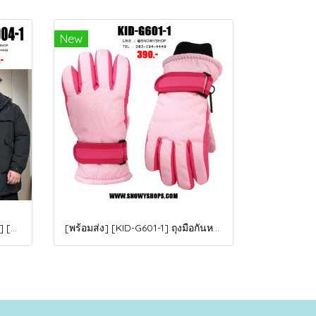
New
[พร้อมส่ง 5XL,6XL,8XL,9XL,10XL] [Man-B004-1] Down Jackets BigSize เสื้อโค้ทขนเป็ดกันหนาวสีดำชายไซด์ใหญ่ มีหมวกฮู้ด ซิปด้านหน้า กันน้ำ ใส่กันหนาวติดลบได้อย่างดี
[พร้อมส่ง] [KID-G601-1] ถุงมือกันหนาวเด็กสีชมพูอ่อน ซับขนด้านใน ใส่กันหนาวเล่นหิมะได้ (เหมาะสำหรับเด็ก 3-5ขวบ)