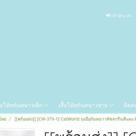
เข้าสู่ระบบ
ื้อโค้ทกันหนาวเด็ก
เสื้อโค้ทกันหนาวชาย
ติดต่
ใหม่
[[พร้อมส่ง]] [CW-379-1] CatWorld ถุงมือกันหนาวทัชสกรีนสีแดง 