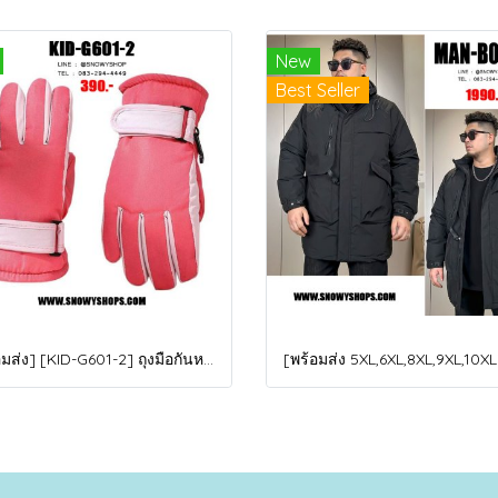
New
Best Seller
[พร้อมส่ง] [KID-G601-2] ถุงมือกันหนาวเด็กสีชมพูเข้ม ซับขนด้านใน ใส่กันหนาวเล่นหิมะได้ (เหมาะสำหรับเด็ก 3-5ขวบ)