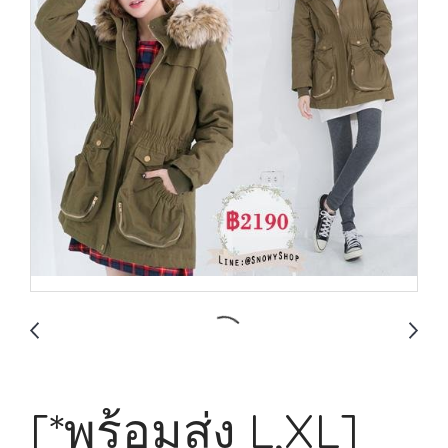
[*พร้อมส่ง L,XL]