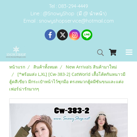
Tel : 083-294-4449
Line : @SnowyShop (มี @ นำหน้า)
Email : snowyshopservice@hotmail.com
หน้าแรก
สินค้าทั้งหมด
New Arrivals สินค้ามาใหม่
[*พร้อมส่ง L,XL] [Cw-383-2] CatWorld เสื้อโค้ทกันหนาวมี
ฮู้ดสีเขียว มีกระเป๋าหน้าไว้ซุกมือ ตรงหมวกฮู้ดมีซันขนและแต่ง
เฟอร์น่ารักมากๆ