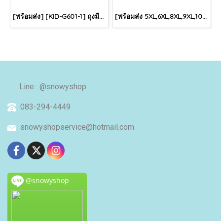
[พร้อมส่ง] [KID-G601-1] ถุงมือกันหนาวเด็กสีชมพูอ่อน ซับขนด้านใน ใส่กันหนาวเล่นหิมะได้ (เหมาะสำหรับเด็ก 3-5ขวบ)
[พร้อมส่ง 5XL,6XL,8XL,9XL,10XL] [Man-B004-1] Down Jackets BigSize เสื้อโค้ทขนเป็ดกันหนาวสีดำชายไซด์ใหญ่ มีหมวกฮู้ด ซิปด้านหน้า กันน้ำ ใส่กันหนาวติดลบได้อย่างดี
Line : @snowyshop
083-294-4449
snowyshopservice@hotmail.com
@snowyshop