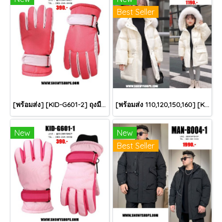
Best Seller
[พร้อมส่ง] [KID-G601-2] ถุงมือกันหนาวเด็กสีชมพูเข้ม ซับขนด้านใน ใส่กันหนาวเล่นหิมะได้ (เหมาะสำหรับเด็ก 3-5ขวบ)
[พร้อมส่ง 110,120,150,160] [KID-C5040-2] เสื้อโค้ทกันหนาวเด็กขนเป็ดสีขาว แขนยาว มีกระเป๋าสองข้าง แบบซิปด้านหน้า หมวกฮู้ดติดเฟอร์ฟรุ้งฟริ้งใส่ติดลบกันหนาว เล่นหิมะได้ค่ะ
New
New
Best Seller