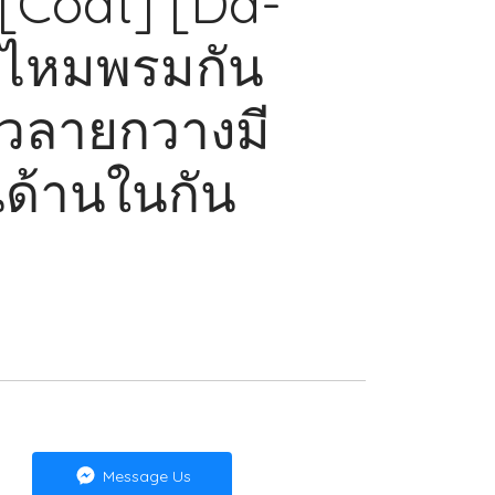
 [Coat] [Dd-
้อไหมพรมกัน
วลายกวางมี
นด้านในกัน
Message Us