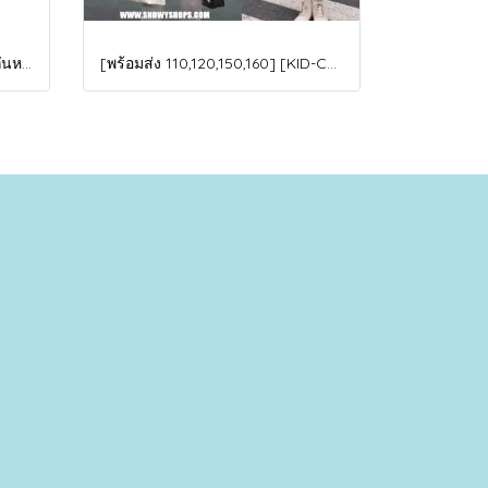
[พร้อมส่ง] [KID-G601-2] ถุงมือกันหนาวเด็กสีชมพูเข้ม ซับขนด้านใน ใส่กันหนาวเล่นหิมะได้ (เหมาะสำหรับเด็ก 3-5ขวบ)
[พร้อมส่ง 110,120,150,160] [KID-C5040-2] เสื้อโค้ทกันหนาวเด็กขนเป็ดสีขาว แขนยาว มีกระเป๋าสองข้าง แบบซิปด้านหน้า หมวกฮู้ดติดเฟอร์ฟรุ้งฟริ้งใส่ติดลบกันหนาว เล่นหิมะได้ค่ะ