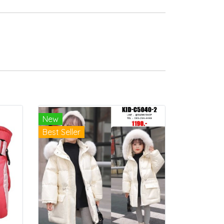
New
Best Seller