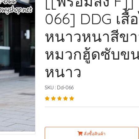
[[พร้อมส่ง F]]
066] DDG เสื
หนาวหนาสีขา
หมวกฮู้ดซับข
หนาว
SKU : Dd-066
สั่งซื้อสินค้า