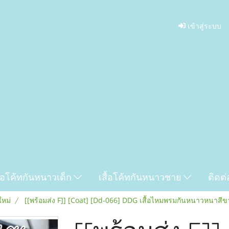
เข้าสู่ระบบ
ื้อโค้ทกันหนาวเด็ก
เสื้อโค้ทกันหนาวชาย
ติดต่
ใหม่
[[พร้อมส่ง F]] [Coat] [Dd-066] DDG เสื้อไหมพรมกันหนาวหนาส