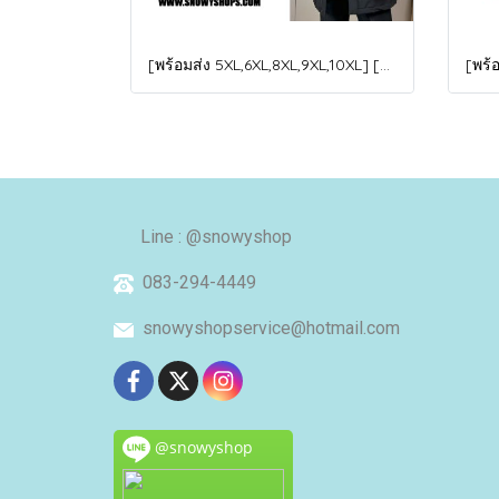
[พร้อมส่ง 5XL,6XL,8XL,9XL,10XL] [Man-B004-1] Down Jackets BigSize เสื้อโค้ทขนเป็ดกันหนาวสีดำชายไซด์ใหญ่ มีหมวกฮู้ด ซิปด้านหน้า กันน้ำ ใส่กันหนาวติดลบได้อย่างดี
Line : @snowyshop
083-294-4449
snowyshopservice@hotmail.com
@snowyshop