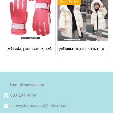
Best Seller
[พร้อมส่ง] [KID-G601-2] ถุงมือกันหนาวเด็กสีชมพูเข้ม ซับขนด้านใน ใส่กันหนาวเล่นหิมะได้ (เหมาะสำหรับเด็ก 3-5ขวบ)
[พร้อมส่ง 110,120,150,160] [KID-C5040-2] เสื้อโค้ทกันหนาวเด็กขนเป็ดสีขาว แขนยาว มีกระเป๋าสองข้าง แบบซิปด้านหน้า หมวกฮู้ดติดเฟอร์ฟรุ้งฟริ้งใส่ติดลบกันหนาว เล่นหิมะได้ค่ะ
Line : @snowyshop
083-294-4449
snowyshopservice@hotmail.com