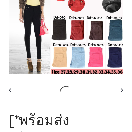
[*พร้อมส่ง