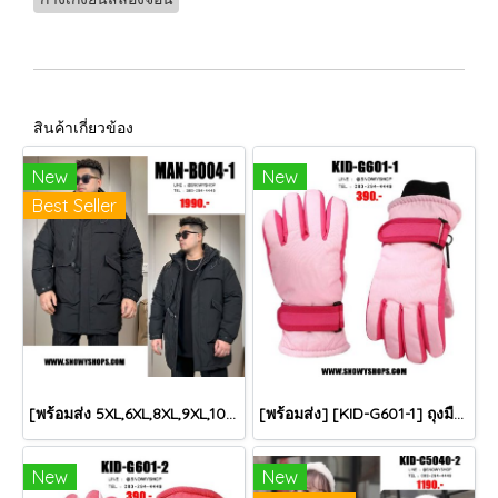
สินค้าเกี่ยวข้อง
New
New
Best Seller
[พร้อมส่ง 5XL,6XL,8XL,9XL,10XL] [Man-B004-1] Down Jackets BigSize เสื้อโค้ทขนเป็ดกันหนาวสีดำชายไซด์ใหญ่ มีหมวกฮู้ด ซิปด้านหน้า กันน้ำ ใส่กันหนาวติดลบได้อย่างดี
[พร้อมส่ง] [KID-G601-1] ถุงมือกันหนาวเด็กสีชมพูอ่อน ซับขนด้านใน ใส่กันหนาวเล่นหิมะได้ (เหมาะสำหรับเด็ก 3-5ขวบ)
New
New