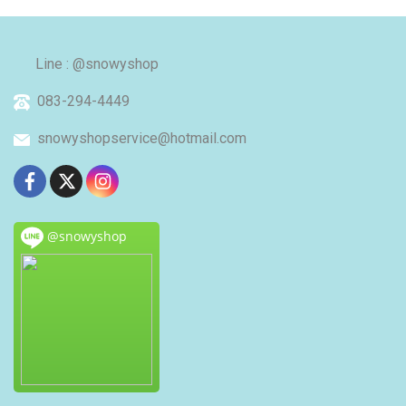
Line : @snowyshop
083-294-4449
snowyshopservice@hotmail.com
@snowyshop