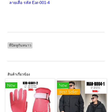
ลายเสือ รหัส Ear-001-4
ที่ปิดหูกันหนาว
สินค้าเกี่ยวข้อง
New
New
Best Seller