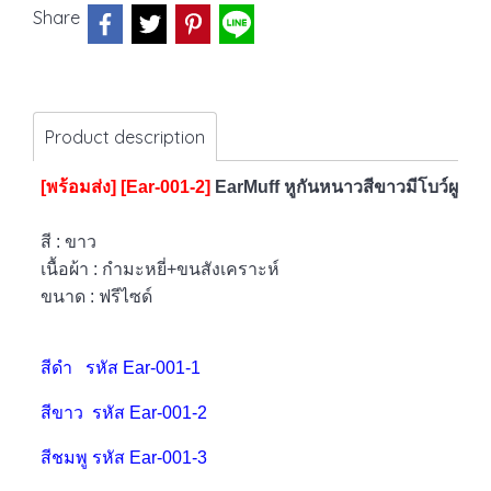
Share
Product description
[พร้อมส่ง] [Ear-001-2]
EarMuff หูกันหนาวสีขาวมีโบว์ผูก
สี : ขาว
เนื้อผ้า : กำมะหยี่+ขนสังเคราะห์
ขนาด : ฟรีไซด์
สีดำ รหัส Ear-001-1
สีขาว รหัส Ear-001-2
สีชมพู รหัส Ear-001-3