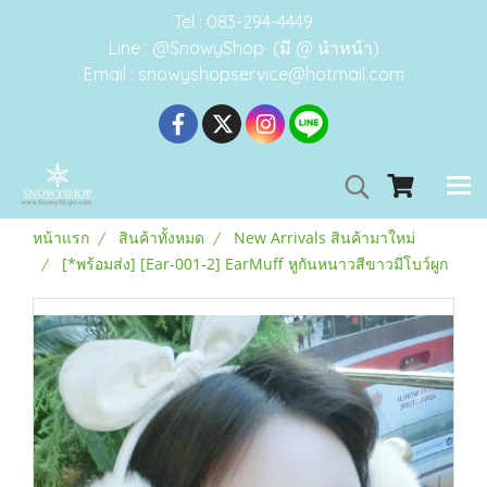
Tel : 083-294-4449
Line : @SnowyShop (มี @ นำหน้า)
Email : snowyshopservice@hotmail.com
หน้าแรก
สินค้าทั้งหมด
New Arrivals สินค้ามาใหม่
[*พร้อมส่ง] [Ear-001-2] EarMuff หูกันหนาวสีขาวมีโบว์ผูก