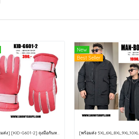
New
Best Seller
[พร้อมส่ง] [KID-G601-2] ถุงมือกันหนาวเด็กสีชมพูเข้ม ซับขนด้านใน ใส่กันหนาวเล่นหิมะได้ (เหมาะสำหรับเด็ก 3-5ขวบ)