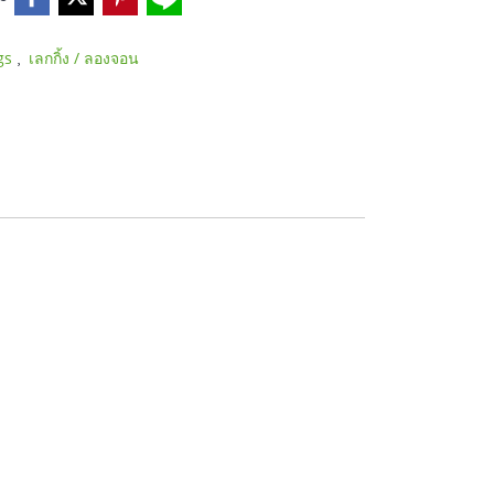
,
gs
เลกกิ้ง / ลองจอน