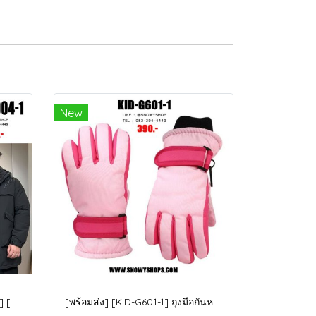
New
[พร้อมส่ง 5XL,6XL,8XL,9XL,10XL] [Man-B004-1] Down Jackets BigSize เสื้อโค้ทขนเป็ดกันหนาวสีดำชายไซด์ใหญ่ มีหมวกฮู้ด ซิปด้านหน้า กันน้ำ ใส่กันหนาวติดลบได้อย่างดี
[พร้อมส่ง] [KID-G601-1] ถุงมือกันหนาวเด็กสีชมพูอ่อน ซับขนด้านใน ใส่กันหนาวเล่นหิมะได้ (เหมาะสำหรับเด็ก 3-5ขวบ)