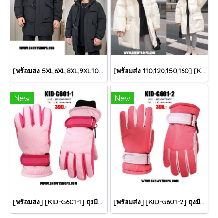
[พร้อมส่ง 5XL,6XL,8XL,9XL,10XL] [Man-B004-1] Down Jackets BigSize เสื้อโค้ทขนเป็ดกันหนาวสีดำชายไซด์ใหญ่ มีหมวกฮู้ด ซิปด้านหน้า กันน้ำ ใส่กันหนาวติดลบได้อย่างดี
[พร้อมส่ง 110,120,150,160] [KID-C5040-2] เสื้อโค้ทกันหนาวเด็กขนเป็ดสีขาว แขนยาว มีกระเป๋าสองข้าง แบบซิปด้านหน้า หมวกฮู้ดติดเฟอร์ฟรุ้งฟริ้งใส่ติดลบกันหนาว เล่นหิมะได้ค่ะ
New
New
[พร้อมส่ง] [KID-G601-1] ถุงมือกันหนาวเด็กสีชมพูอ่อน ซับขนด้านใน ใส่กันหนาวเล่นหิมะได้ (เหมาะสำหรับเด็ก 3-5ขวบ)
[พร้อมส่ง] [KID-G601-2] ถุงมือกันหนาวเด็กสีชมพูเข้ม ซับขนด้านใน ใส่กันหนาวเล่นหิมะได้ (เหมาะสำหรับเด็ก 3-5ขวบ)