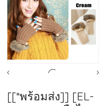
[[*พร้อมส่ง]] [EL-