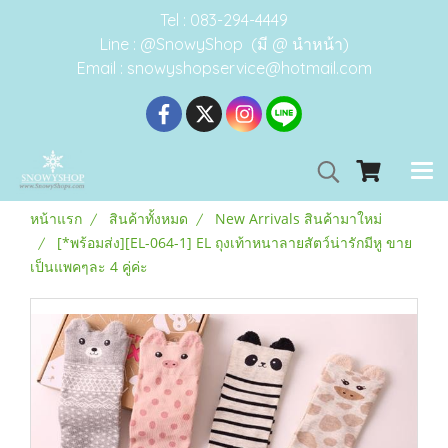
Tel : 083-294-4449
Line : @SnowyShop (มี @ นำหน้า)
Email : snowyshopservice@hotmail.com
หน้าแรก
สินค้าทั้งหมด
New Arrivals สินค้ามาใหม่
[*พร้อมส่ง][EL-064-1] EL ถุงเท้าหนาลายสัตว์น่ารักมีหู ขาย
เป็นแพคๆละ 4 คู่ค่ะ