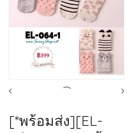
[*พร้อมส่ง][EL-