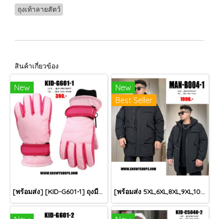
ถุงเท้าลายสัตว์
สินค้าเกี่ยวข้อง
New
New
Best Seller
[พร้อมส่ง] [KID-G601-1] ถุงมือกันหนาวเด็กสีชมพูอ่อน ซับขนด้านใน ใส่กันหนาวเล่นหิมะได้ (เหมาะสำหรับเด็ก 3-5ขวบ)
[พร้อมส่ง 5XL,6XL,8XL,9XL,10XL] [Man-B004-1] Down Jackets BigSize เสื้อโค้ทขนเป็ดกันหนาวสีดำชายไซด์ใหญ่ มีหมวกฮู้ด ซิปด้านหน้า กันน้ำ ใส่กันหนาวติดลบได้อย่างดี