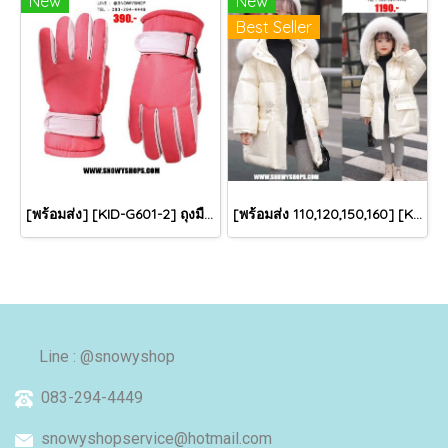
New
New
Best Seller
[พร้อมส่ง] [KID-G601-2] ถุงมือกันหนาวเด็กสีชมพูเข้ม ซับขนด้านใน ใส่กันหนาวเล่นหิมะได้ (เหมาะสำหรับเด็ก 3-5ขวบ)
[พร้อมส่ง 110,120,150,160] [KID-C5040-2] เสื้อโค้ทกันหนาวเด็กขนเป็ดสีขาว แขนยาว มีกระเป๋าสองข้าง แบบซิปด้านหน้า หมวกฮู้ดติดเฟอร์ฟรุ้งฟริ้งใส่ติดลบกันหนาว เล่นหิมะได้ค่ะ
Line : @snowyshop
083-294-4449
snowyshopservice@hotmail.com