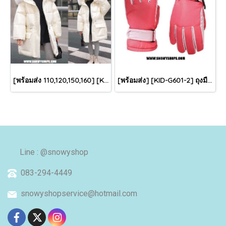
[พร้อมส่ง 110,120,150,160] [KID-C5040-2] เสื้อโค้ทกันหนาวเด็กขนเป็ดสีขาว แขนยาว มีกระเป๋าสองข้าง แบบซิปด้านหน้า หมวกฮู้ดติดเฟอร์ฟรุ้งฟริ้งใส่ติดลบกันหนาว เล่นหิมะได้ค่ะ
[พร้อมส่ง] [KID-G601-2] ถุงมือกันหนาวเด็กสีชมพูเข้ม ซับขนด้านใน ใส่กันหนาวเล่นหิมะได้ (เหมาะสำหรับเด็ก 3-5ขวบ)
Line : @snowyshop
083-294-4449
snowyshopservice@hotmail.com