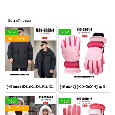
สินค้าเกี่ยวข้อง
New
New
Best Seller
[พร้อมส่ง 5XL,6XL,8XL,9XL,10XL] [Man-B004-1] Down Jackets BigSize เสื้อโค้ทขนเป็ดกันหนาวสีดำชายไซด์ใหญ่ มีหมวกฮู้ด ซิปด้านหน้า กันน้ำ ใส่กันหนาวติดลบได้อย่างดี
[พร้อมส่ง] [KID-G601-1] ถุงมือกันหนาวเด็กสีชมพูอ่อน ซับขนด้านใน ใส่กันหนาวเล่นหิมะได้ (เหมาะสำหรับเด็ก 3-5ขวบ)
New
New
Best Seller