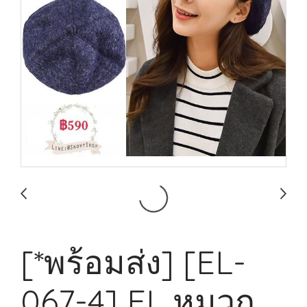
[*พร้อมส่ง] [EL-
067-4] EL หมวก