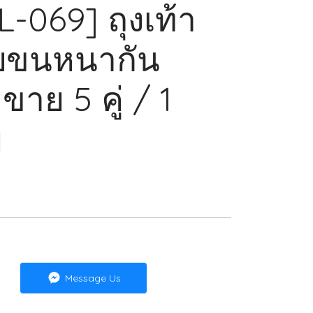
-069] ถุงเท้า
ับขนหนากัน
าย 5 คู่ / 1
ย
Message Us