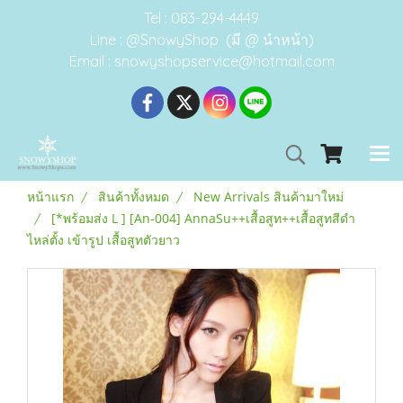
Tel : 083-294-4449
Line : @SnowyShop (มี @ นำหน้า)
Email : snowyshopservice@hotmail.com
หน้าแรก
สินค้าทั้งหมด
New Arrivals สินค้ามาใหม่
[*พร้อมส่ง L ] [An-004] AnnaSu++เสื้อสูท++เสื้อสูทสีดำ
ไหล่ตั้ง เข้ารูป เสื้อสูทตัวยาว