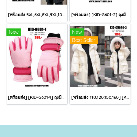
[พร้อมส่ง 5XL,6XL,8XL,9XL,10XL] [Man-B004-1] Down Jackets BigSize เสื้อโค้ทขนเป็ดกันหนาวสีดำชายไซด์ใหญ่ มีหมวกฮู้ด ซิปด้านหน้า กันน้ำ ใส่กันหนาวติดลบได้อย่างดี
[พร้อมส่ง] [KID-G601-2] ถุงมือกันหนาวเด็กสีชมพูเข้ม ซับขนด้านใน ใส่กันหนาวเล่นหิมะได้ (เหมาะสำหรับเด็ก 3-5ขวบ)
New
New
Best Seller
[พร้อมส่ง] [KID-G601-1] ถุงมือกันหนาวเด็กสีชมพูอ่อน ซับขนด้านใน ใส่กันหนาวเล่นหิมะได้ (เหมาะสำหรับเด็ก 3-5ขวบ)
[พร้อมส่ง 110,120,150,160] [KID-C5040-2] เสื้อโค้ทกันหนาวเด็กขนเป็ดสีขาว แขนยาว มีกระเป๋าสองข้าง แบบซิปด้านหน้า หมวกฮู้ดติดเฟอร์ฟรุ้งฟริ้งใส่ติดลบกันหนาว เล่นหิมะได้ค่ะ