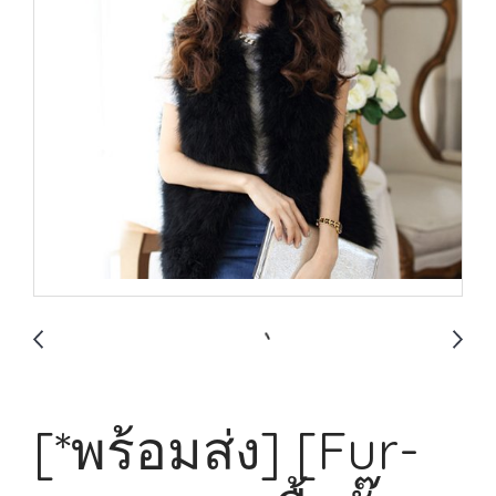
[*พร้อมส่ง] [Fur-