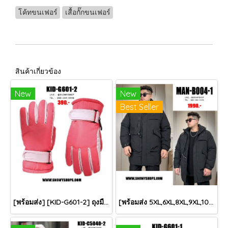
โค้ทขนเฟอร์
เสื้อกั๊กขนเฟอร์
สินค้าเกี่ยวข้อง
New
New
Best Seller
[พร้อมส่ง] [KID-G601-2] ถุงมือกันหนาวเด็กสีชมพูเข้ม ซับขนด้านใน ใส่กันหนาวเล่นหิมะได้ (เหมาะสำหรับเด็ก 3-5ขวบ)
[พร้อมส่ง 5XL,6XL,8XL,9XL,10XL] [Man-B004-1] Down Jackets BigSize เสื้อโค้ทขนเป็ดกันหนาวสีดำชายไซด์ใหญ่ มีหมวกฮู้ด ซิปด้านหน้า กันน้ำ ใส่กันหนาวติดลบได้อย่างดี