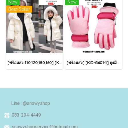
New
New
Best Seller
[พร้อมส่ง 110,120,150,160] [KID-C5040-2] เสื้อโค้ทกันหนาวเด็กขนเป็ดสีขาว แขนยาว มีกระเป๋าสองข้าง แบบซิปด้านหน้า หมวกฮู้ดติดเฟอร์ฟรุ้งฟริ้งใส่ติดลบกันหนาว เล่นหิมะได้ค่ะ
[พร้อมส่ง] [KID-G601-1] ถุงมือกันหนาวเด็กสีชมพูอ่อน ซับขนด้านใน ใส่กันหนาวเล่นหิมะได้ (เหมาะสำหรับเด็ก 3-5ขวบ)
Line : @snowyshop
083-294-4449
snowyshopservice@hotmail.com