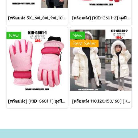
[พร้อมส่ง 5XL,6XL,8XL,9XL,10XL] [Man-B004-1] Down Jackets BigSize เสื้อโค้ทขนเป็ดกันหนาวสีดำชายไซด์ใหญ่ มีหมวกฮู้ด ซิปด้านหน้า กันน้ำ ใส่กันหนาวติดลบได้อย่างดี
[พร้อมส่ง] [KID-G601-2] ถุงมือกันหนาวเด็กสีชมพูเข้ม ซับขนด้านใน ใส่กันหนาวเล่นหิมะได้ (เหมาะสำหรับเด็ก 3-5ขวบ)
New
New
Best Seller
[พร้อมส่ง] [KID-G601-1] ถุงมือกันหนาวเด็กสีชมพูอ่อน ซับขนด้านใน ใส่กันหนาวเล่นหิมะได้ (เหมาะสำหรับเด็ก 3-5ขวบ)
[พร้อมส่ง 110,120,150,160] [KID-C5040-2] เสื้อโค้ทกันหนาวเด็กขนเป็ดสีขาว แขนยาว มีกระเป๋าสองข้าง แบบซิปด้านหน้า หมวกฮู้ดติดเฟอร์ฟรุ้งฟริ้งใส่ติดลบกันหนาว เล่นหิมะได้ค่ะ