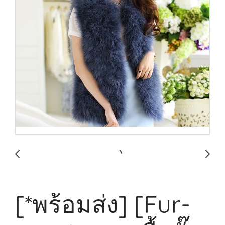
[*พร้อมส่ง] [Fur-