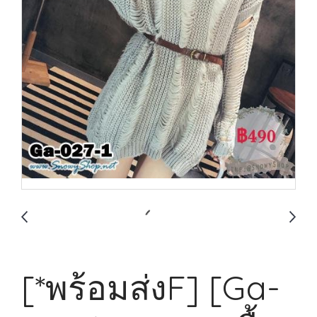
[*พร้อมส่งF] [Ga-