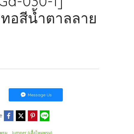
[Ga-030-1]
มทอสีน้ำตาลลาย
Message Us
e
,
หมพรม
Jumper (เสื้อไหมพรม)