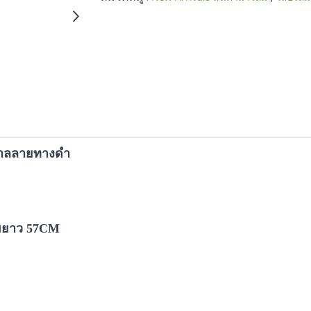
ำตาลลายทางดำ
มยาว 57CM