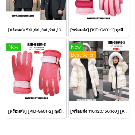
[พร้อมส่ง 5XL,6XL,8XL,9XL,10XL] [Man-B004-1] Down Jackets BigSize เสื้อโค้ทขนเป็ดกันหนาวสีดำชายไซด์ใหญ่ มีหมวกฮู้ด ซิปด้านหน้า กันน้ำ ใส่กันหนาวติดลบได้อย่างดี
[พร้อมส่ง] [KID-G601-1] ถุงมือกันหนาวเด็กสีชมพูอ่อน ซับขนด้านใน ใส่กันหนาวเล่นหิมะได้ (เหมาะสำหรับเด็ก 3-5ขวบ)
New
New
Best Seller
[พร้อมส่ง] [KID-G601-2] ถุงมือกันหนาวเด็กสีชมพูเข้ม ซับขนด้านใน ใส่กันหนาวเล่นหิมะได้ (เหมาะสำหรับเด็ก 3-5ขวบ)
[พร้อมส่ง 110,120,150,160] [KID-C5040-2] เสื้อโค้ทกันหนาวเด็กขนเป็ดสีขาว แขนยาว มีกระเป๋าสองข้าง แบบซิปด้านหน้า หมวกฮู้ดติดเฟอร์ฟรุ้งฟริ้งใส่ติดลบกันหนาว เล่นหิมะได้ค่ะ