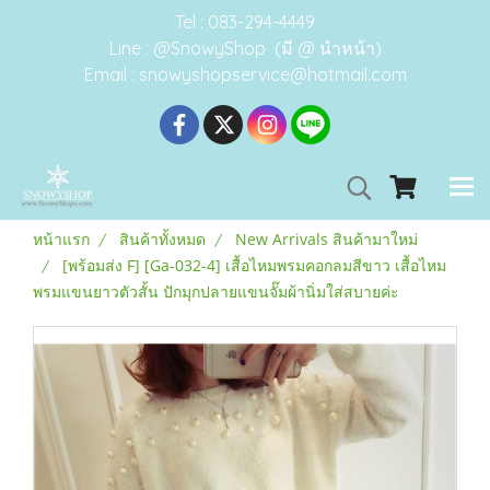
Tel : 083-294-4449
Line : @SnowyShop (มี @ นำหน้า)
Email : snowyshopservice@hotmail.com
หน้าแรก
สินค้าทั้งหมด
New Arrivals สินค้ามาใหม่
[พร้อมส่ง F] [Ga-032-4] เสื้อไหมพรมคอกลมสีขาว เสื้อไหม
พรมแขนยาวตัวสั้น ปักมุกปลายแขนจั๊มผ้านิ่มใส่สบายค่ะ