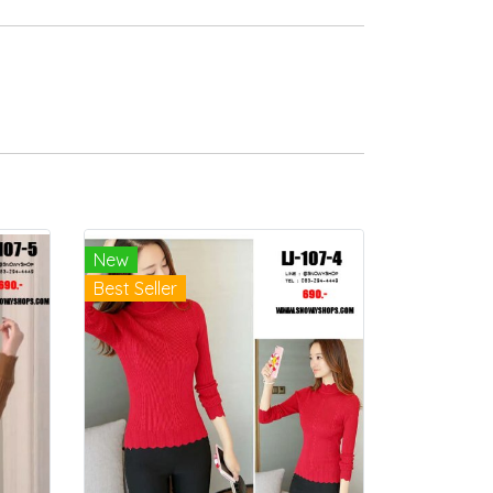
New
Best Seller