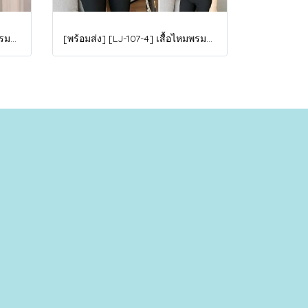
[พร้อมส่ง] [LJ-107-5] เสื้อไหมพรมลองจอนแบบกลมลายบัวสีน้ำตาลเข้ม ด้านในซับขนวูลกันหนาว แขนยาว ใส่ติดลบได้ค่ะ
[พร้อมส่ง] [LJ-107-4] เสื้อไหมพรมลองจอนแบบกลมลายบัวสีแดง ด้านในซับขนวูลกันหนาว แขนยาว ใส่ติดลบได้ค่ะ