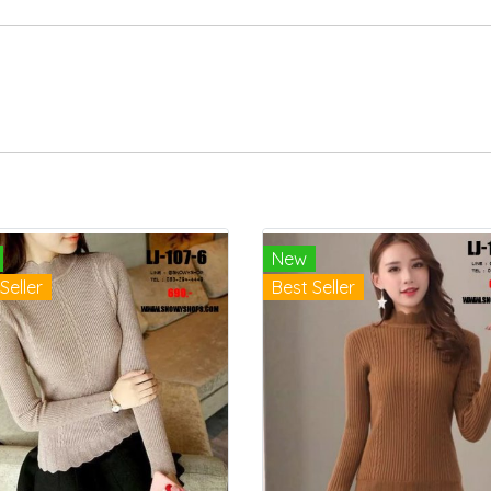
New
Seller
Best Seller