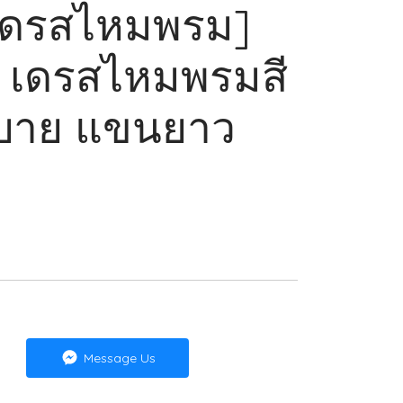
[เดรสไหมพรม]
L เดรสไหมพรมสี
ะบาย แขนยาว
Message Us