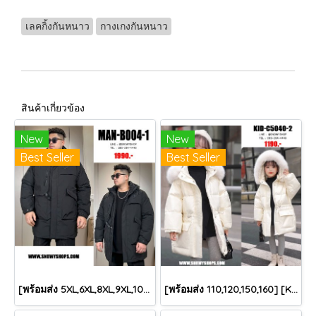
เลคกิ้งกันหนาว
กางเกงกันหนาว
สินค้าเกี่ยวข้อง
New
New
Best Seller
Best Seller
[พร้อมส่ง 5XL,6XL,8XL,9XL,10XL] [Man-B004-1] Down Jackets BigSize เสื้อโค้ทขนเป็ดกันหนาวสีดำชายไซด์ใหญ่ มีหมวกฮู้ด ซิปด้านหน้า กันน้ำ ใส่กันหนาวติดลบได้อย่างดี
[พร้อมส่ง 110,120,150,160] [KID-C5040-2] เสื้อโค้ทกันหนาวเด็กขนเป็ดสีขาว แขนยาว มีกระเป๋าสองข้าง แบบซิปด้านหน้า หมวกฮู้ดติดเฟอร์ฟรุ้งฟริ้งใส่ติดลบกันหนาว เล่นหิมะได้ค่ะ