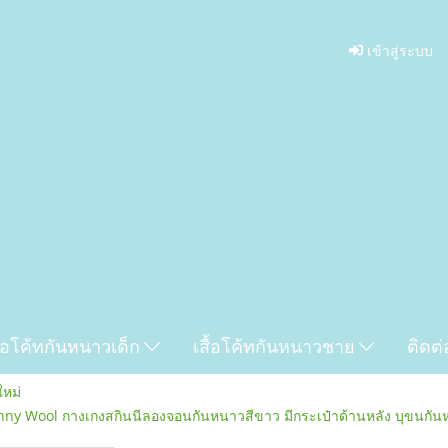
เข้าสู่ระบบ
ื้อโค้ทกันหนาวเด็ก
เสื้อโค้ทกันหนาวชาย
ติดต่
ใหม่
Skinny Wool กางเกงสกินนีลองจอนกันหนาวสีขาว มีกระเป๋าด้านหลัง บุขนกั