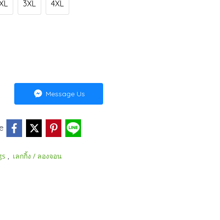
XL
3XL
4XL
Message Us
e
,
gs
เลกกิ้ง / ลองจอน