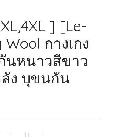
3XL,4XL ] [Le-
y Wool กางเกง
กันหนาวสีขาว
ลัง บุขนกัน