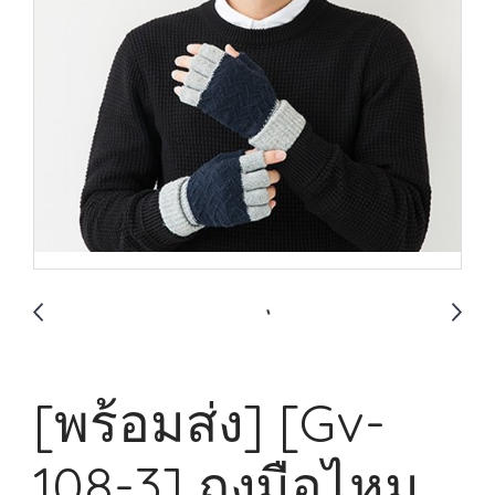
[พร้อมส่ง] [Gv-
108-3] ถุงมือไหม