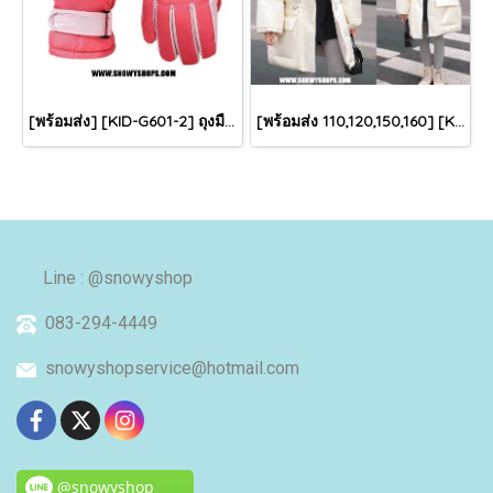
[พร้อมส่ง] [KID-G601-2] ถุงมือกันหนาวเด็กสีชมพูเข้ม ซับขนด้านใน ใส่กันหนาวเล่นหิมะได้ (เหมาะสำหรับเด็ก 3-5ขวบ)
[พร้อมส่ง 110,120,150,160] [KID-C5040-2] เสื้อโค้ทกันหนาวเด็กขนเป็ดสีขาว แขนยาว มีกระเป๋าสองข้าง แบบซิปด้านหน้า หมวกฮู้ดติดเฟอร์ฟรุ้งฟริ้งใส่ติดลบกันหนาว เล่นหิมะได้ค่ะ
Line : @snowyshop
083-294-4449
snowyshopservice@hotmail.com
@snowyshop