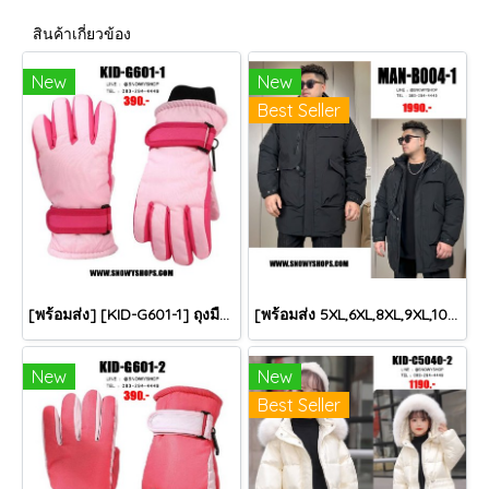
สินค้าเกี่ยวข้อง
New
New
Best Seller
[พร้อมส่ง] [KID-G601-1] ถุงมือกันหนาวเด็กสีชมพูอ่อน ซับขนด้านใน ใส่กันหนาวเล่นหิมะได้ (เหมาะสำหรับเด็ก 3-5ขวบ)
[พร้อมส่ง 5XL,6XL,8XL,9XL,10XL] [Man-B004-1] Down Jackets BigSize เสื้อโค้ทขนเป็ดกันหนาวสีดำชายไซด์ใหญ่ มีหมวกฮู้ด ซิปด้านหน้า กันน้ำ ใส่กันหนาวติดลบได้อย่างดี
New
New
Best Seller