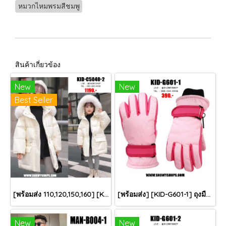
หมวกไหมพรมสีชมพู
สินค้าเกี่ยวข้อง
New
New
Best Seller
[พร้อมส่ง 110,120,150,160] [KID-C5040-2] เสื้อโค้ทกันหนาวเด็กขนเป็ดสีขาว แขนยาว มีกระเป๋าสองข้าง แบบซิปด้านหน้า หมวกฮู้ดติดเฟอร์ฟรุ้งฟริ้งใส่ติดลบกันหนาว เล่นหิมะได้ค่ะ
[พร้อมส่ง] [KID-G601-1] ถุงมือกันหนาวเด็กสีชมพูอ่อน ซับขนด้านใน ใส่กันหนาวเล่นหิมะได้ (เหมาะสำหรับเด็ก 3-5ขวบ)
New
New