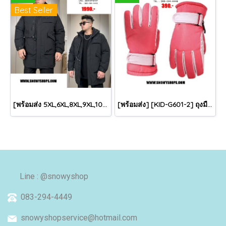
Best Seller
[พร้อมส่ง 5XL,6XL,8XL,9XL,10XL] [Man-B004-1] Down Jackets BigSize เสื้อโค้ทขนเป็ดกันหนาวสีดำชายไซด์ใหญ่ มีหมวกฮู้ด ซิปด้านหน้า กันน้ำ ใส่กันหนาวติดลบได้อย่างดี
[พร้อมส่ง] [KID-G601-2] ถุงมือกันหนาวเด็กสีชมพูเข้ม ซับขนด้านใน ใส่กันหนาวเล่นหิมะได้ (เหมาะสำหรับเด็ก 3-5ขวบ)
Line : @snowyshop
083-294-4449
snowyshopservice@hotmail.com