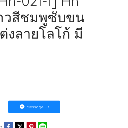
[Hn-021-1] Hn
นาวสีชมพูซับขน
ต่งลายโลโก้ มี
Message Us
e