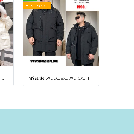
Best Seller
[พร้อมส่ง 110,120,150,160] [KID-C5040-2] เสื้อโค้ทกันหนาวเด็กขนเป็ดสีขาว แขนยาว มีกระเป๋าสองข้าง แบบซิปด้านหน้า หมวกฮู้ดติดเฟอร์ฟรุ้งฟริ้งใส่ติดลบกันหนาว เล่นหิมะได้ค่ะ
[พร้อมส่ง 5XL,6XL,8XL,9XL,10XL] [Man-B004-1] Down Jackets BigSize เสื้อโค้ทขนเป็ดกันหนาวสีดำชายไซด์ใหญ่ มีหมวกฮู้ด ซิปด้านหน้า กันน้ำ ใส่กันหนาวติดลบได้อย่างดี