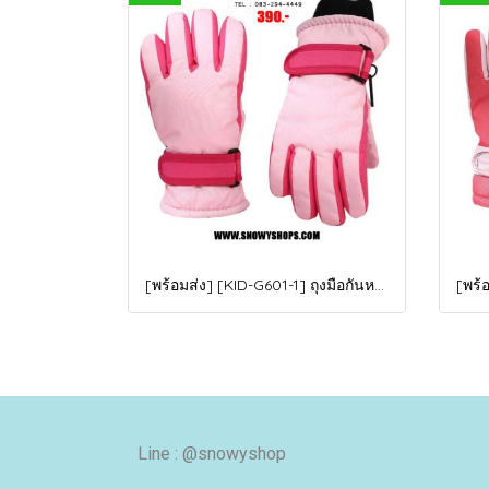
[พร้อมส่ง] [KID-G601-1] ถุงมือกันหนาวเด็กสีชมพูอ่อน ซับขนด้านใน ใส่กันหนาวเล่นหิมะได้ (เหมาะสำหรับเด็ก 3-5ขวบ)
Line : @snowyshop