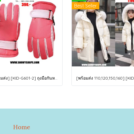
Best Seller
[พร้อมส่ง] [KID-G601-2] ถุงมือกันหนาวเด็กสีชมพูเข้ม ซับขนด้านใน ใส่กันหนาวเล่นหิมะได้ (เหมาะสำหรับเด็ก 3-5ขวบ)
Home