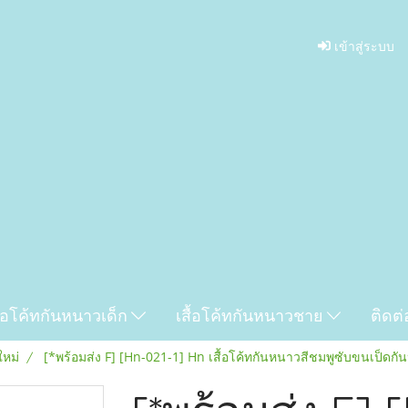
เข้าสู่ระบบ
ื้อโค้ทกันหนาวเด็ก
เสื้อโค้ทกันหนาวชาย
ติดต่
ใหม่
[*พร้อมส่ง F] [Hn-021-1] Hn เสื้อโค้ทกันหนาวสีชมพูซับขนเป็ดกั