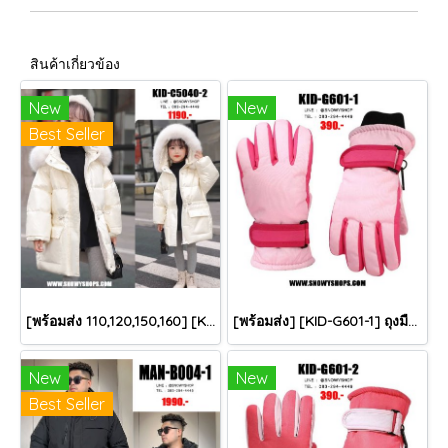
สินค้าเกี่ยวข้อง
New
New
Best Seller
[พร้อมส่ง 110,120,150,160] [KID-C5040-2] เสื้อโค้ทกันหนาวเด็กขนเป็ดสีขาว แขนยาว มีกระเป๋าสองข้าง แบบซิปด้านหน้า หมวกฮู้ดติดเฟอร์ฟรุ้งฟริ้งใส่ติดลบกันหนาว เล่นหิมะได้ค่ะ
[พร้อมส่ง] [KID-G601-1] ถุงมือกันหนาวเด็กสีชมพูอ่อน ซับขนด้านใน ใส่กันหนาวเล่นหิมะได้ (เหมาะสำหรับเด็ก 3-5ขวบ)
New
New
Best Seller