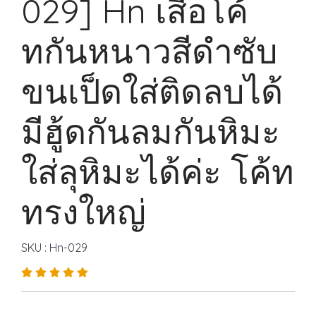
029] Hn เสื้อโค้
ทกันหนาวสีดำซับ
ขนเป็ดใส่ติดลบได้
มีฮู้ดกันลมกันหิมะ
ใส่ลุหิมะได้ค่ะ โค้ท
ทรงใหญ่
SKU : Hn-029