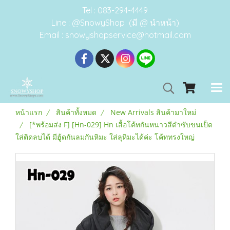
Tel : 083-294-4449
Line : @SnowyShop (มี @ นำหน้า)
Email : snowyshopservice@hotmail.com
หน้าแรก
สินค้าทั้งหมด
New Arrivals สินค้ามาใหม่
[*พร้อมส่ง F] [Hn-029] Hn เสื้อโค้ทกันหนาวสีดำซับขนเป็ด
ใส่ติดลบได้ มีฮู้ดกันลมกันหิมะ ใส่ลุหิมะได้ค่ะ โค้ททรงใหญ่