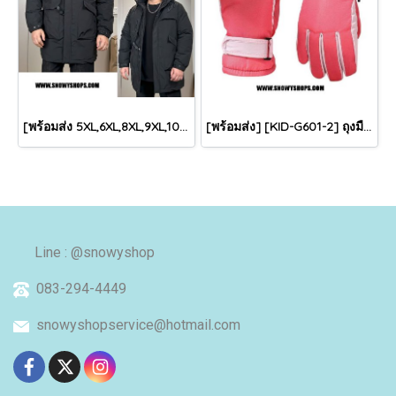
[พร้อมส่ง 5XL,6XL,8XL,9XL,10XL] [Man-B004-1] Down Jackets BigSize เสื้อโค้ทขนเป็ดกันหนาวสีดำชายไซด์ใหญ่ มีหมวกฮู้ด ซิปด้านหน้า กันน้ำ ใส่กันหนาวติดลบได้อย่างดี
[พร้อมส่ง] [KID-G601-2] ถุงมือกันหนาวเด็กสีชมพูเข้ม ซับขนด้านใน ใส่กันหนาวเล่นหิมะได้ (เหมาะสำหรับเด็ก 3-5ขวบ)
Line : @snowyshop
083-294-4449
snowyshopservice@hotmail.com