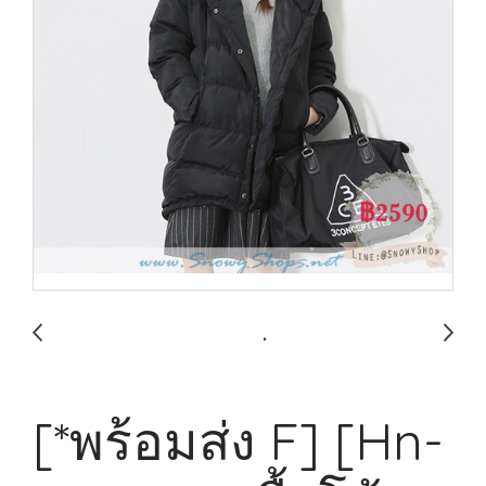
[*พร้อมส่ง F] [Hn-