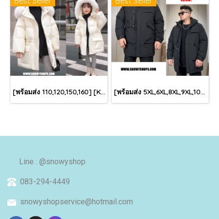
Best Seller
Best Seller
[พร้อมส่ง 110,120,150,160] [KID-C5040-2] เสื้อโค้ทกันหนาวเด็กขนเป็ดสีขาว แขนยาว มีกระเป๋าสองข้าง แบบซิปด้านหน้า หมวกฮู้ดติดเฟอร์ฟรุ้งฟริ้งใส่ติดลบกันหนาว เล่นหิมะได้ค่ะ
[พร้อมส่ง 5XL,6XL,8XL,9XL,10XL] [Man-B004-1] Down Jackets BigSize เสื้อโค้ทขนเป็ดกันหนาวสีดำชายไซด์ใหญ่ มีหมวกฮู้ด ซิปด้านหน้า กันน้ำ ใส่กันหนาวติดลบได้อย่างดี
Line : @snowyshop
083-294-4449
snowyshopservice@hotmail.com