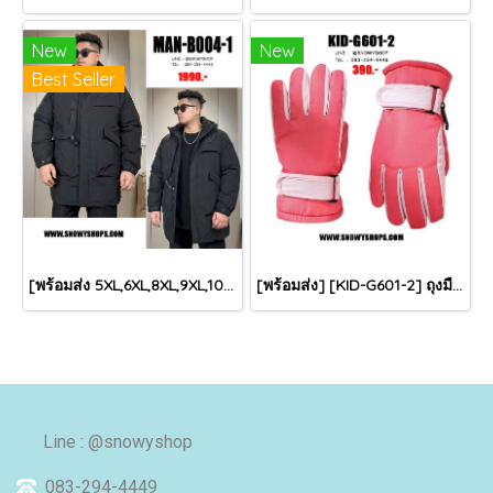
New
New
Best Seller
[พร้อมส่ง 5XL,6XL,8XL,9XL,10XL] [Man-B004-1] Down Jackets BigSize เสื้อโค้ทขนเป็ดกันหนาวสีดำชายไซด์ใหญ่ มีหมวกฮู้ด ซิปด้านหน้า กันน้ำ ใส่กันหนาวติดลบได้อย่างดี
[พร้อมส่ง] [KID-G601-2] ถุงมือกันหนาวเด็กสีชมพูเข้ม ซับขนด้านใน ใส่กันหนาวเล่นหิมะได้ (เหมาะสำหรับเด็ก 3-5ขวบ)
Line : @snowyshop
083-294-4449