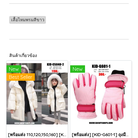
เสื้อไหมพรมสีขาว
สินค้าเกี่ยวข้อง
New
New
Best Seller
[พร้อมส่ง 110,120,150,160] [KID-C5040-2] เสื้อโค้ทกันหนาวเด็กขนเป็ดสีขาว แขนยาว มีกระเป๋าสองข้าง แบบซิปด้านหน้า หมวกฮู้ดติดเฟอร์ฟรุ้งฟริ้งใส่ติดลบกันหนาว เล่นหิมะได้ค่ะ
[พร้อมส่ง] [KID-G601-1] ถุงมือกันหนาวเด็กสีชมพูอ่อน ซับขนด้านใน ใส่กันหนาวเล่นหิมะได้ (เหมาะสำหรับเด็ก 3-5ขวบ)