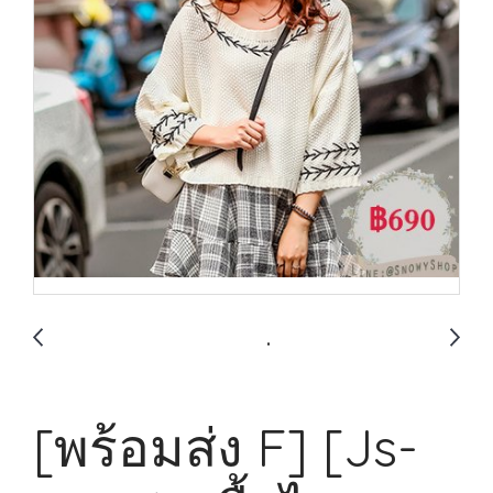
[พร้อมส่ง F] [Js-