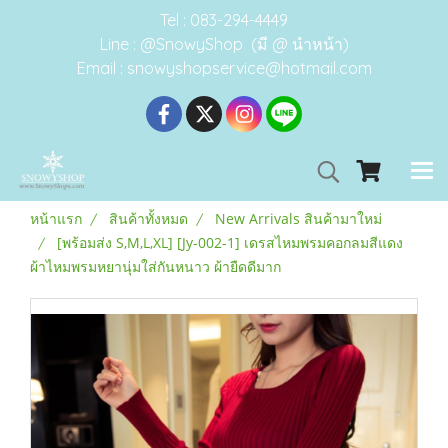
Tel : 083-294-4449
Line : @SnowyShop (มี @ นำหน้า)
Email : snowyshopservice@hotmail.com
หน้าแรก
สินค้าทั้งหมด
New Arrivals สินค้ามาใหม่
[พร้อมส่ง S,M,L,XL] [Jy-002-1] เดรสไหมพรมคอกลมสีแดง
ผ้าไหมพรมหยานุ่มใส่กันหนาว ผ้ายืดดีมาก