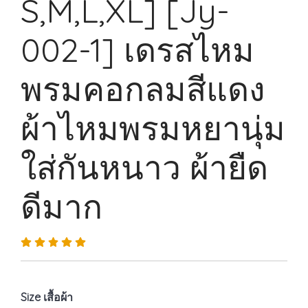
S,M,L,XL] [Jy-
002-1] เดรสไหม
พรมคอกลมสีแดง
ผ้าไหมพรมหยานุ่ม
ใส่กันหนาว ผ้ายืด
ดีมาก
Size เสื้อผ้า